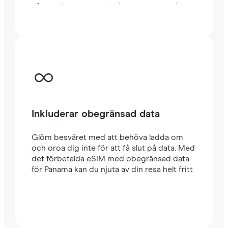
några minuter utomlands, oavsett om du
reser eller arbetar.
Inkluderar obegränsad data
Glöm besväret med att behöva ladda om
och oroa dig inte för att få slut på data. Med
det förbetalda eSIM med obegränsad data
för Panama kan du njuta av din resa helt fritt