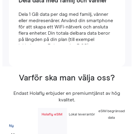
Dela data med familj och vänner
Dela 1 GB data per dag med familj, vänner
eller medresenärer. Använd din smartphone
för att skapa ett WiFi-nätverk och ansluta
flera enheter. Din totala delbara data beror
på längden på din plan (till exempel
inkluderar en 7-dagarsplan 7 GB).
Varför ska man välja oss?
Endast Holafly erbjuder en premiumtjänst av hög
kvalitet.
eSIM begränsad
Holafly eSIM
Lokal leverantör
data
Ny