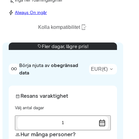
Inga fler roamingavgifter
Always On ingår
Kolla kompatibilitet
Fler dagar, lägre pris!
Börja njuta av
obegränsad
EUR
(
€
)
data
Resans varaktighet
Välj antal dagar
1
Hur många personer?