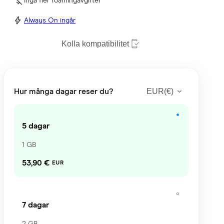
Inga fler roamingavgifter
Always On ingår
Kolla kompatibilitet
EUR
(
€
)
Hur många dagar reser du?
5 dagar
1 GB
53,90 €
EUR
7 dagar
2 GB