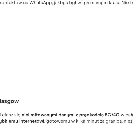
ontaktów na WhatsApp, jakbyś był w tym samym kraju. Nie trać
Glasgow
i ciesz się
nielimitowanymi danymi z prędkością 5G/4G
w cał
ybkiemu internetowi
, gotowemu w kilka minut za granicą, niez