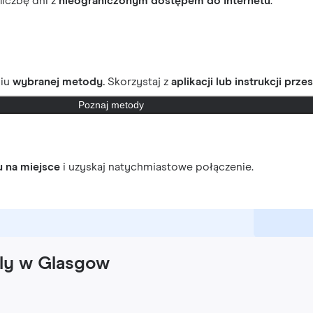
 liczbę dni z
nieograniczonym dostępem do Internetu
.
ciu
wybranej metody.
Skorzystaj z
aplikacji lub instrukcji prze
Poznaj metody
u na miejsce
i uzyskaj natychmiastowe połączenie.
fly w Glasgow