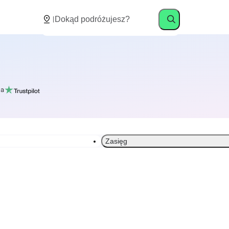
a
Zasięg