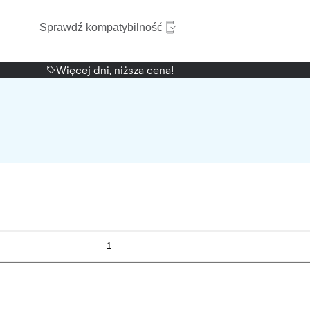
Sprawdź kompatybilność
Więcej dni, niższa cena!
1