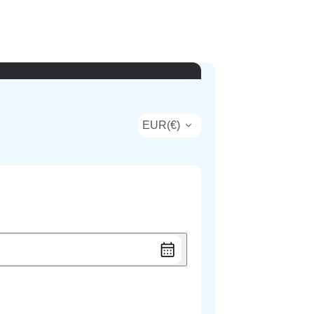
EUR
(
€
)