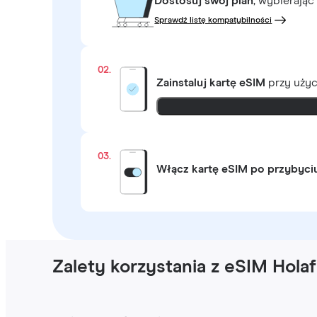
Dostosuj swój plan
, wybierając
Sprawdź listę kompatybilności
02.
Zainstaluj kartę eSIM
przy uży
03.
Włącz kartę eSIM po przybyci
Zalety korzystania z eSIM Hola