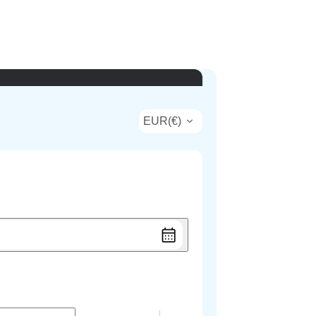
EUR
(
€
)