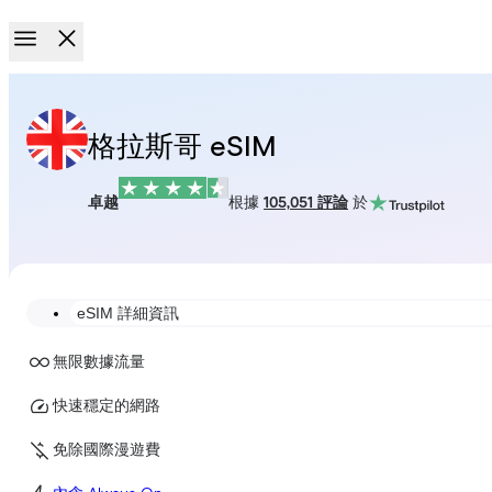
格拉斯哥 eSIM
卓越
根據
105,051 評論
於
eSIM 詳細資訊
無限數據流量
快速穩定的網路
免除國際漫遊費