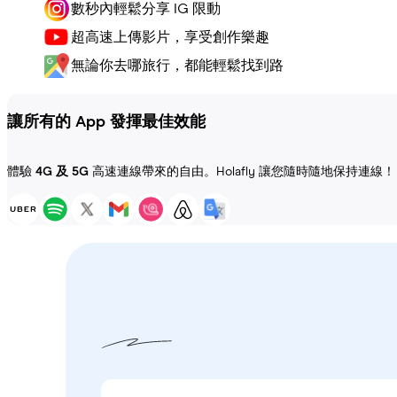
數秒內輕鬆分享 IG 限動
超高速上傳影片，享受創作樂趣
無論你去哪旅行，都能輕鬆找到路
讓所有的 App 發揮最佳效能
體驗
4G 及 5G
高速連線帶來的自由。Holafly 讓您隨時隨地保持連線！