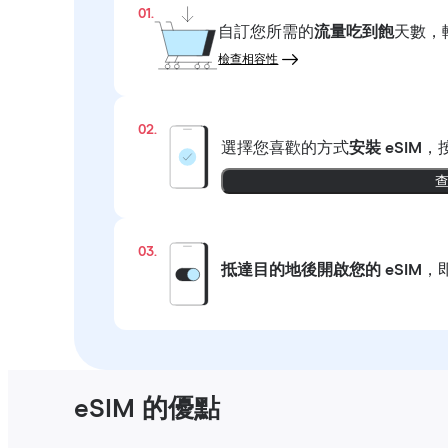
01.
自訂您所需的
流量吃到飽
天數，
檢查相容性
02.
選擇您喜歡的方式
安裝 eSIM
，
03.
抵達目的地後開啟您的 eSIM
，
eSIM 的優點