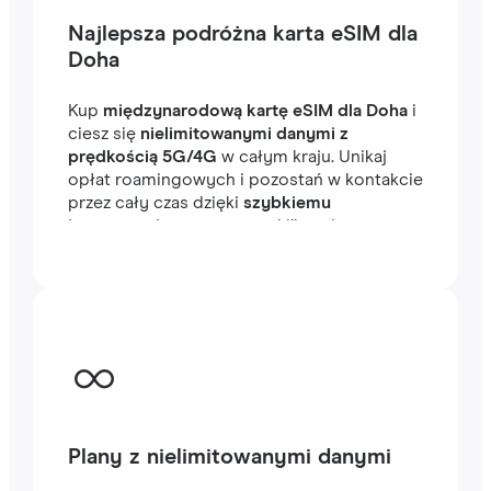
Najlepsza podróżna karta eSIM dla
Doha
Kup
międzynarodową kartę eSIM dla Doha
i
ciesz się
nielimitowanymi danymi z
prędkością 5G/4G
w całym kraju. Unikaj
opłat roamingowych i pozostań w kontakcie
przez cały czas dzięki
szybkiemu
internetowi
, gotowemu w kilka minut za
granicą, niezależnie od tego, czy
podróżujesz, czy pracujesz.
Plany z nielimitowanymi danymi