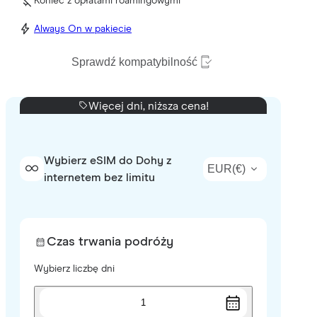
Koniec z opłatami roamingowymi
Always On w pakiecie
Sprawdź kompatybilność
Więcej dni, niższa cena!
Wybierz eSIM do Dohy z
EUR
(
€
)
internetem bez limitu
Czas trwania podróży
Wybierz liczbę dni
1