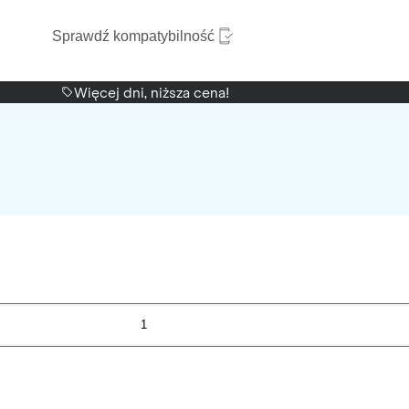
Sprawdź kompatybilność
Więcej dni, niższa cena!
1