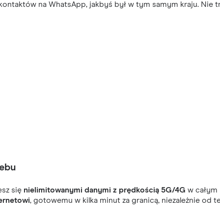
ontaktów na WhatsApp, jakbyś był w tym samym kraju. Nie trać
Cebu
esz się
nielimitowanymi danymi z prędkością 5G/4G
w całym k
ernetowi
, gotowemu w kilka minut za granicą, niezależnie od t