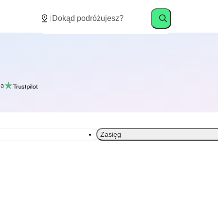
a
Zasięg