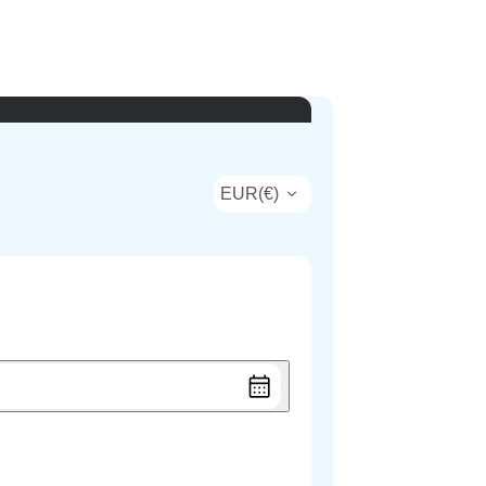
EUR
(
€
)