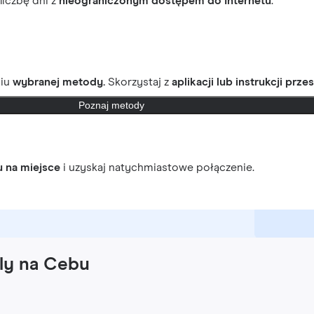
 liczbę dni z
nieograniczonym dostępem do Internetu
.
ciu
wybranej metody.
Skorzystaj z
aplikacji lub instrukcji prze
Poznaj metody
u na miejsce
i uzyskaj natychmiastowe połączenie.
fly na Cebu