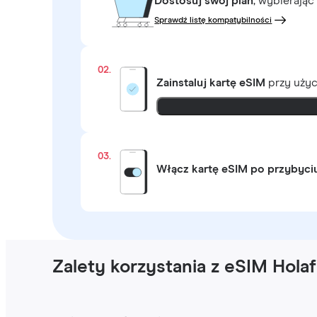
Dostosuj swój plan
, wybierając
Sprawdź listę kompatybilności
02.
Zainstaluj kartę eSIM
przy uży
03.
Włącz kartę eSIM po przybyci
Zalety korzystania z eSIM Hola