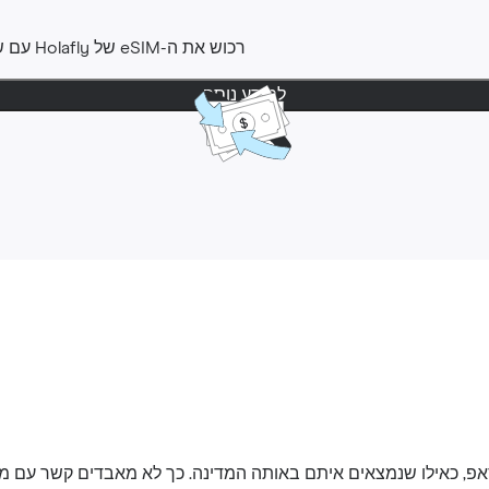
רכוש את ה-‎eSIM שלHolafly ‎ עם שקט נפשי ‎. ניתן לבקש החזר
למידע נוסף
אפ, כאילו שנמצאים איתם באותה המדינה. כך לא מאבדים קשר עם 