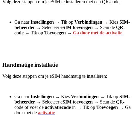
Volg deze stappen om je eSIM te installeren met een QR-code:
Ga naar
Instellingen
→
Tik op
Verbindingen
→
Kies
SIM-
beheerder
→
Selecteer
eSIM toevoegen
→
Scan de
QR-
code
→
Tik op
Toevoegen
→
Ga door met de activatie
.
Handmatige installatie
Volg deze stappen om je eSIM handmatig te installeren:
Ga naar
Instellingen
→
Kies
Verbindingen
→
Tik op
SIM-
beheerder
→
Selecteer
eSIM toevoegen
→
Scan de QR-
code of voer de
activatiecode
in
→
Tik op
Toevoegen
→
Ga
door met de
activatie
.