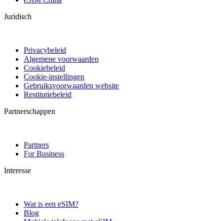
Juridisch
Privacybeleid
Algemene voorwaarden
Cookiebeleid
Cookie-instellingen
Gebruiksvoorwaarden website
Restitutiebeleid
Partnerschappen
Partners
For Business
Interesse
Wat is een eSIM?
Blog