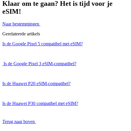
Klaar om te gaan? Het is tijd voor je
eSIM!
Naar bestemmingen
Gerelateerde artikels
Is de Google Pixel 5 compatibel met eSIM?
Is de Google Pixel 3 eSIM-compatibel?
Is de Huawei P20 eSIM-compatibel?
Is de Huawei P30 compatibel met eSIM?
Terug naar boven