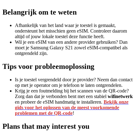
Belangrijk om te weten
Afhankelijk van het land waar je toestel is gemaakt,
ondersteunt het misschien geen eSIM. Controleer daarom
altijd of jouw lokale toestel deze functie heeft.
Wil je een eSIM van een andere provider gebruiken? Dan
moet je Samsung Galaxy S21 zowel eSIM-compatibel als
ontgrendeld zijn.
Tips voor probleemoplossing
Is je toestel vergrendeld door je provider? Neem dan contact
op met je operator om je telefoon te laten ontgrendelen.
Krijg je een foutmelding bij het scannen van de QR-code?
Zorg dan dat je verbonden bent met een stabiel
wifinetwerk
en probeer de eSIM handmatig te installeren.
Bekijk onze
gids voor het oplossen van de meest voorkomende
problemen met de QR-code
!
Plans that may interest you