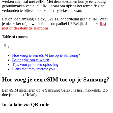
werken allemaal met eSIM. Met deze toestellen kun je eenvoudig
gebruikmaken van dual SIM, ideaal om tijdens het reizen flexibel
verbonden te blijven, ook zonder fysieke simkaart.
Let op: de Samsung Galaxy S21 FE ondersteunt geen eSIM. Weet
je niet zeker of jouw telefoon compatibel is? Bekijk dan onze
lijst
met ondersteunde telefoons
.
Table of contents
Hoe voeg je een eSIM toe op je Samsung?
Belangrijk om te weten
Tips voor probleemoplossing
Plans that may interest you
Hoe voeg je een eSIM toe op je Samsung?
Een eSIM installeren op je Samsung Galaxy is heel makkelijk. Zo
doe je dat met Holafly:
Installatie via QR-code