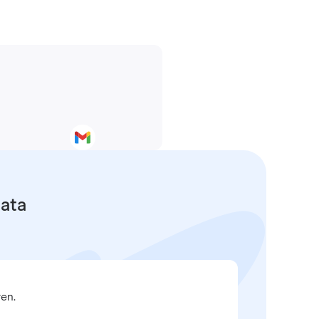
data
en.