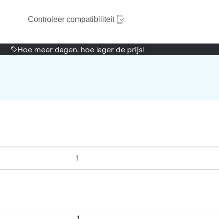
Controleer compatibiliteit
Hoe meer dagen, hoe lager de prijs!
1