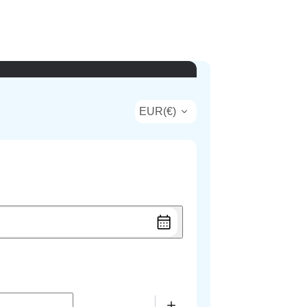
EUR
(
€
)