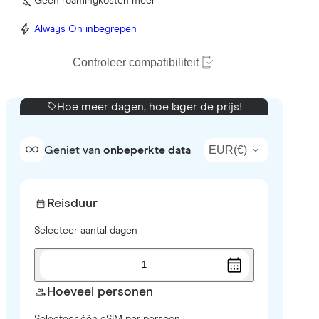
Geen roamingkosten meer
Always On inbegrepen
Controleer compatibiliteit
Hoe meer dagen, hoe lager de prijs!
EUR
(
€
)
Geniet van
onbeperkte data
Reisduur
Selecteer aantal dagen
1
Hoeveel personen
Selecteer één eSIM per persoon