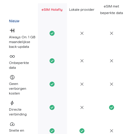
eSIM met
eSIM Holafly
Lokale provider
beperkte data
Nieuw
Always On: 1 GB
maandelijkse
back-updata
Onbeperkte
data
Geen
verborgen
kosten
Directe
verbinding
Snelle en