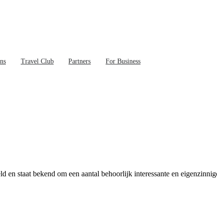
ans
Travel Club
Partners
For Business
ld en staat bekend om een aantal behoorlijk interessante en eigenzinnige