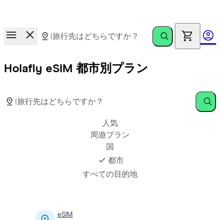
報酬レース
。友達を招待して最大€100獲得
Holafly eSIM 都市別プラン
人気
周遊プラン
国
都市
すべての目的地
eSIM