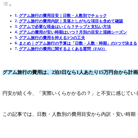
グアム旅行の費用目安｜日数・人数別でチェック
グアム旅行の費用内訳｜見落としがちな項目も含めて確認
グアムで必要な現金はいくら？チップと支払い方法
グアムの費用が安い時期はいつ？月別の目安と混雑シーズン
グアム旅行の費用を抑える3つの工夫
まとめ｜グアム旅行の予算は「日数・人数・時期」の3つで決まる
グアム旅行の費用に関するよくある質問（FAQ）
グアム旅行の費用は、2泊3日なら1人あたり15万円台から計
円安が続く今、「実際いくらかかるの？」と不安に感じてい
この記事では、日数・人数別の費用目安から内訳・安い時期