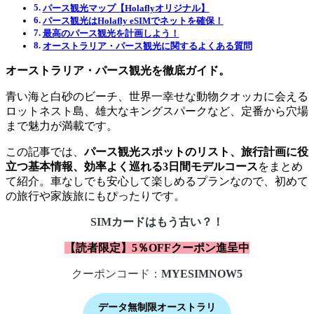
パース観光マップ【Holaflyオリジナル】
パース観光はHolafly eSIMでネットを確保！
最高のパース観光を計画しよう！
オーストラリア・パース観光に関するよくある質問
オーストラリア・パース観光を徹底ガイド。
青い海と白砂のビーチ、世界一幸せな動物クオッカに会える
ロットネスト島、雄大なキングスパークなど、定番から穴場
まで魅力が満載です。
この記事では、
パース観光スポットのリスト、旅行計画に役
立つ基本情報、効率よく巡れる3日間モデルコース
をまとめ
て紹介。車なしでも安心して楽しめるプランなので、初めて
の旅行や家族旅にもぴったりです。
SIMカードはもう古い？！
【読者限定】5％OFFクーポン進呈中
クーポンコード：
MYESIMNOW5
データ無制限オーストラリ