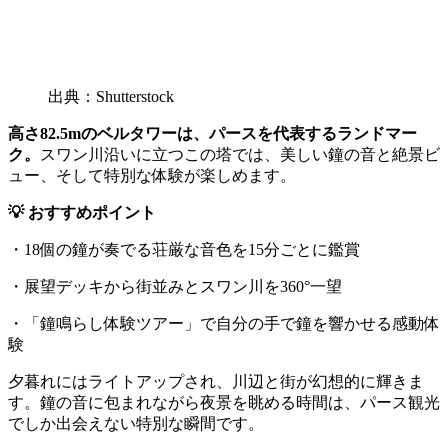
出典：Shutterstock
高さ82.5mのベルタワーは、パースを代表するランドマー
ク。
スワン川沿いに立つこの塔では、美しい鐘の音と絶景ビ
ュー、そして特別な体験が楽しめます。
💡 おすすめポイント
・18個の鐘が奏でる荘厳な音色を15分ごとに鑑賞
・展望デッキから街並みとスワン川を360°一望
・「鐘鳴らし体験ツアー」で自分の手で鐘を響かせる感動体
験
夕暮れにはライトアップされ、川辺と街が幻想的に輝きま
す。鐘の音に包まれながら夜景を眺める時間は、パース観光
でしか出会えない特別な瞬間です。