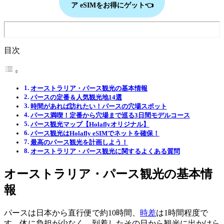
ア eSIMをお得にゲット👈
目次
オーストラリア・パース観光の基本情報
パースの定番＆人気観光地14選
時間があれば訪れたい！パースの穴場スポット
パース満喫！定番から穴場まで巡る3日間モデルコース
パース観光マップ【Holaflyオリジナル】
パース観光はHolafly eSIMでネットを確保！
最高のパース観光を計画しよう！
オーストラリア・パース観光に関するよくある質問
オーストラリア・パース観光の基本情
報
パースは日本から直行便で約10時間、
時差
は1時間程度で
す。体に負担が少なく、到着したその日から観光に出かけら