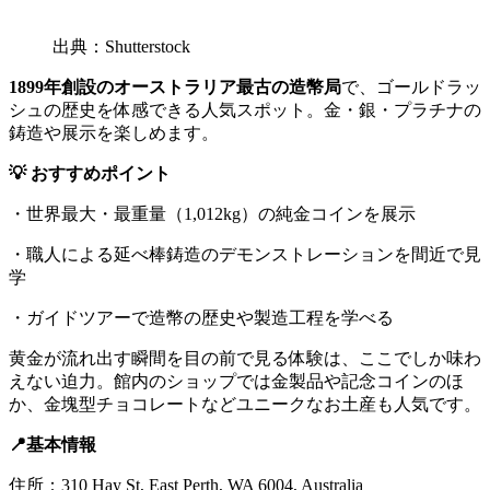
出典：Shutterstock
1899年創設のオーストラリア最古の造幣局
で、ゴールドラッ
シュの歴史を体感できる人気スポット。金・銀・プラチナの
鋳造や展示を楽しめます。
💡 おすすめポイント
・世界最大・最重量（1,012kg）の純金コインを展示
・職人による延べ棒鋳造のデモンストレーションを間近で見
学
・ガイドツアーで造幣の歴史や製造工程を学べる
黄金が流れ出す瞬間を目の前で見る体験は、ここでしか味わ
えない迫力。館内のショップでは金製品や記念コインのほ
か、金塊型チョコレートなどユニークなお土産も人気です。
📍基本情報
住所：310 Hay St, East Perth, WA 6004, Australia