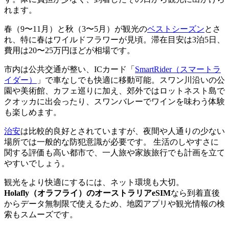
れます。
春（9〜11月）と秋（3〜5月）が観光の
ベストシーズン
とさ
れ、特に春はワイルドフラワーが見頃。滞在目安は3泊5日、
費用は20〜25万円ほどが相場です。
市内は公共交通が整い、ICカード「
SmartRider（スマートラ
イダー）
」で車なしでも快適に移動可能。スワン川沿いの公
園や美術館、カフェ巡りに加え、郊外ではロットネスト島で
クオッカに出会ったり、スワンバレーでワインを味わう体験
も楽しめます。
治安
は比較的良好とされていますが、夜間や人通りの少ない
場所では一般的な防犯意識が必要です。 生活のしやすさに
関する評価も高い都市で、一人旅や家族旅行でも計画を立て
やすいでしょう。
観光をより快適にするには、ネット環境も大切。
Holafly（オラフライ）のオーストラリアeSIM
なら到着直後
からデータ無制限で使えるため、地図アプリや観光情報の検
索もスムーズです。