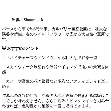
出典：Shutterstock
パースから車で約6時間半。
カルバリー国立公園
は、壮大な
渓谷や断崖、春のワイルドフラワーが広がる大自然の宝庫で
す。
💡 おすすめポイント
・「ネイチャーズウィンドウ」から壮大な渓谷を一望
・スカイウォーク展望台や渓谷ハイキングで迫力の景観を体
感
・カヌーや野生の花々鑑賞など多彩なアクティビティも楽し
める
夕暮れの渓谷に佇み、赤茶の大地と静寂に包まれる体験はこ
こでしか味わえません。さらに近郊のピンクレイクと組み合
わせれば、色彩豊かな絶景を一度に堪能できます。