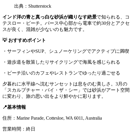
出典：Shutterstock
インド洋の青と真っ白な砂浜が織りなす絶景
で知られる、コ
テスロー・ビーチ。パース中心部から電車で約30分とアクセ
スが良く、混雑が少ないのも魅力です。
💡 おすすめポイント
・サーフィンやSUP、シュノーケリングでアクティブに満喫
・遊歩道を散策したりサイクリングで海風を感じられる
・ビーチ沿いのカフェやレストランでゆったり過ごせる
夕暮れに水平線へ沈むサンセットは息をのむ美しさ。3月の
「スカルプチャー・バイ・ザ・シー」では砂浜がアート空間
に変わり、旅の思い出をより鮮やかに彩ります。
📍基本情報
住所：Marine Parade, Cottesloe, WA 6011, Australia
営業時間：終日