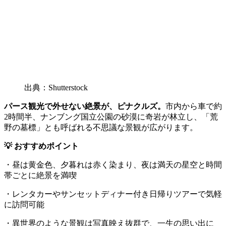
出典：Shutterstock
パース観光で外せない絶景が、ピナクルズ。
市内から車で約
2時間半、ナンブング国立公園の砂漠に奇岩が林立し、「荒
野の墓標」とも呼ばれる不思議な景観が広がります。
💡 おすすめポイント
・昼は黄金色、夕暮れは赤く染まり、夜は満天の星空と時間
帯ごとに絶景を満喫
・レンタカーやサンセットディナー付き日帰りツアーで気軽
に訪問可能
・異世界のような景観は写真映え抜群で、一生の思い出に