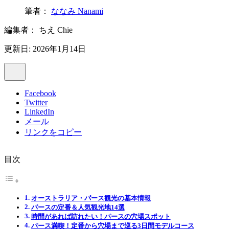
筆者：
ななみ Nanami
編集者：
ちえ Chie
更新日: 2026年1月14日
Facebook
Twitter
LinkedIn
メール
リンクをコピー
目次
オーストラリア・パース観光の基本情報
パースの定番＆人気観光地14選
時間があれば訪れたい！パースの穴場スポット
パース満喫！定番から穴場まで巡る3日間モデルコース