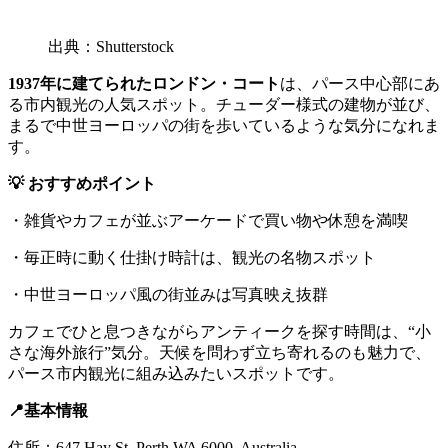
出典：Shutterstock
1937年に建てられたロンドン・コート
は、パース中心部にあ
る市内観光の人気スポット。チューダー様式の建物が並び、
まるで中世ヨーロッパの街を歩いているような気分になれま
す。
💡 おすすめポイント
・雑貨やカフェが並ぶアーケードで買い物や休憩を満喫
・毎正時に動く仕掛け時計は、観光の名物スポット
・中世ヨーロッパ風の街並みは写真映え抜群
カフェでひと息つきながらアンティークを探す時間は、“小
さな海外旅行”気分。天候を問わず立ち寄れるのも魅力で、
パース市内観光に組み込みたいスポットです。
📍基本情報
住所：647 Hay St, Perth WA 6000, Australia