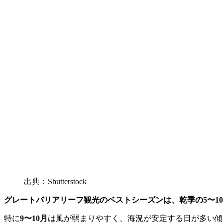
出典：Shutterstock
グレートバリアリーフ観光のベストシーズンは、乾季の5〜1
特に
9〜10月
は風が弱まりやすく、海況が安定する日が多い傾