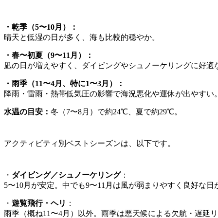
・乾季（5〜10月）：
晴天と低湿の日が多く、海も比較的穏やか。
・春〜初夏（9〜11月）：
凪の日が増えやすく、ダイビングやシュノーケリングに好適
・雨季（11〜4月、特に1〜3月）：
降雨・雷雨・熱帯低気圧の影響で海況悪化や運休が出やすい
水温の目安：
冬（7〜8月）で約24℃、夏で約29℃。
アクティビティ別ベストシーズンは、以下です。
・
ダイビング／シュノーケリング
：
5〜10月が安定。中でも9〜11月は風が弱まりやすく良好な日
・
遊覧飛行・ヘリ
：
雨季（概ね11〜4月）以外。雨季は悪天候による欠航・遅延