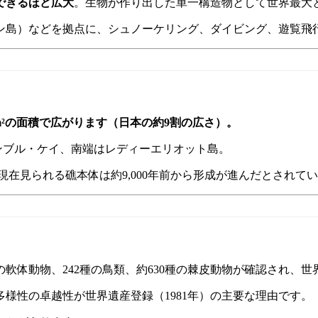
できるほど広大
。生物が作り出した単一構造物として世界最大
ン島）などを拠点に、シュノーケリング、ダイビング、遊覧飛
0km²の面積で広がります（日本の約9割の広さ）。
ブランブル・ケイ、南端はレディーエリオット島。
現在見られる礁本体は約9,000年前から形成が進んだとされて
00種の軟体動物、242種の鳥類、約630種の棘皮動物が確認され
様性の卓越性が世界遺産登録（1981年）の主要な理由です。