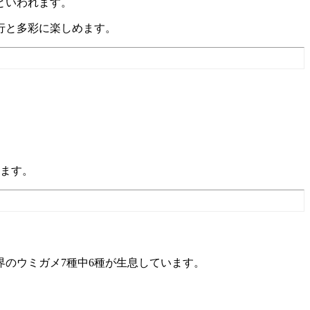
といわれます。
行と多彩に楽しめます。
います。
、世界のウミガメ7種中6種が生息しています。