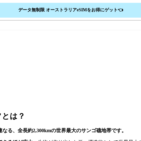
データ無制限 オーストラリアeSIMをお得にゲット👈
フとは？
る、全長約2,300kmの世界最大のサンゴ礁地帯です。