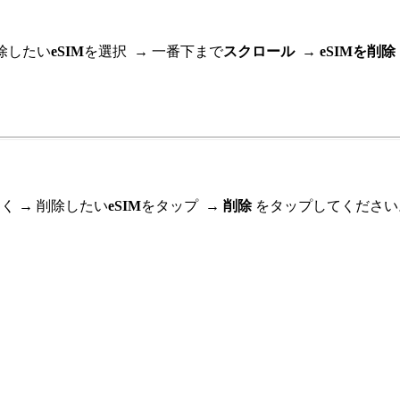
除したい
eSIM
を選択
→
一番下まで
スクロール → eSIMを削除
開く
→
削除したい
eSIM
をタップ
→ 削除
をタップしてください