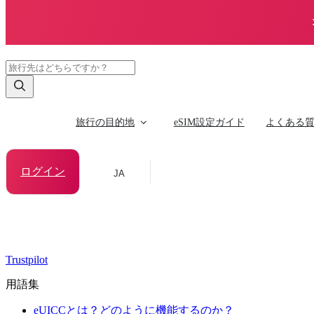
旅行の目的地
eSIM設定ガイド
よくある
ログイン
JA
Trustpilot
用語集
eUICCとは？どのように機能するのか？