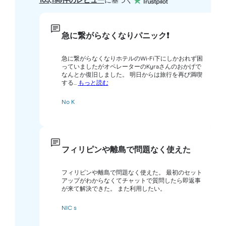
105,198件のレビュー
に基づく
急に繋がらなくなりパニック❗️
急に繋がらなくなりホテルのWi-Fi下にしかおれず困
っていましたがオペレーターのKyraさんのおかげで
なんとか復旧しました。 明日からは旅行を再び満喫
する...
もっと読む
No K
フィリピンや離島で問題なく使えた
フィリピンや離島で問題なく使えた。 最初のセット
アップがわからなくてチャットで質問したら即返事
が来て解決できた。 また利用したい。
NIC s