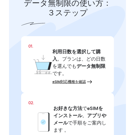
データ無制限の使い方：
３ステップ
01.
利用日数を選択して購
入
。プランは、どの日数
を選んでも
データ無制限
です。
eSIM対応機種を確認
02.
お好きな方法
で
eSIMを
インストール
。
アプリや
メール
で手順をご案内し
ます 。