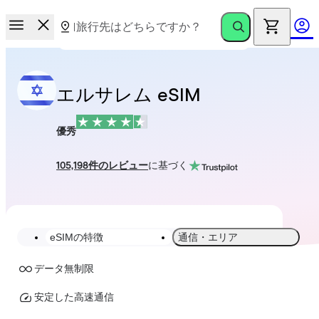
エルサレム eSIM
優秀
105,198件のレビュー
に基づく
eSIMの特徴
通信・エリア
データ無制限
安定した高速通信