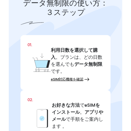
データ無制限の使い方：
３ステップ
01.
利用日数を選択して購
入
。プランは、どの日数
を選んでも
データ無制限
です。
eSIM対応機種を確認
02.
お好きな方法
で
eSIMを
インストール
。
アプリや
メール
で手順をご案内し
ます 。