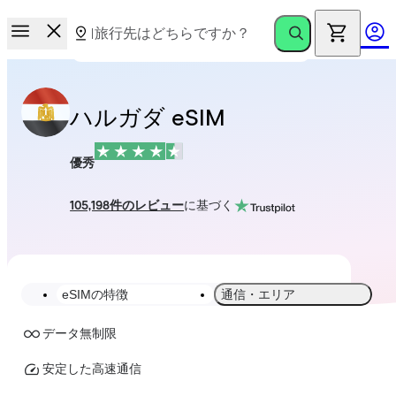
ハルガダ eSIM
優秀
105,198件のレビュー
に基づく
eSIMの特徴
通信・エリア
データ無制限
安定した高速通信