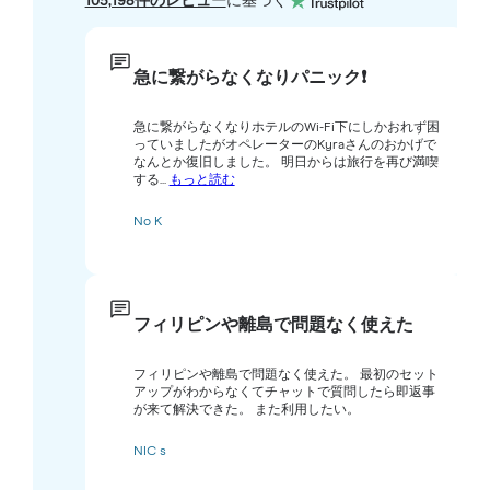
105,198件のレビュー
に基づく
急に繋がらなくなりパニック❗️
急に繋がらなくなりホテルのWi-Fi下にしかおれず困
っていましたがオペレーターのKyraさんのおかげで
なんとか復旧しました。 明日からは旅行を再び満喫
する...
もっと読む
No K
フィリピンや離島で問題なく使えた
フィリピンや離島で問題なく使えた。 最初のセット
アップがわからなくてチャットで質問したら即返事
が来て解決できた。 また利用したい。
NIC s