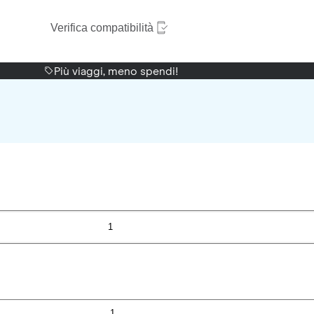
Verifica compatibilità
Più viaggi, meno spendi!
1