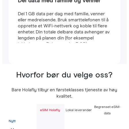
Del data med familie og venner
Del 1 GB data per dag med familie, venner
eller medreisende. Bruk smarttelefonen til å
opprette et WiFi-nettverk og koble til flere
enheter. Din totale delbare data avhenger av
lengden på planen din (for eksempel
inkluderer en 7-dagers plan 7 GB).
Hvorfor bør du velge oss?
Bare Holafly tilbyr en førsteklasses tjeneste av høy
kvalitet.
Begrenset eSIM-
eSIM Holafly
Lokal leverandør
data
Nytt