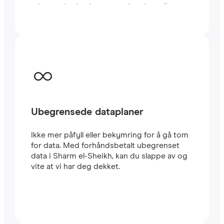
minutter i utlandet, enten du reiser eller
jobber.
Ubegrensede dataplaner
Ikke mer påfyll eller bekymring for å gå tom
for data. Med forhåndsbetalt ubegrenset
data i Sharm el-Sheikh, kan du slappe av og
vite at vi har deg dekket.