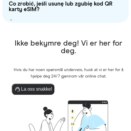
Co zrobić, jeśli usunę lub zgubię kod QR
karty eSIM?
Ikke bekymre deg! Vi er her for
deg.
Hvis du har noen spørsmål underveis, husk at vi er her for å
hjelpe deg 24/7 gjennom vår online chat.
La oss snakke!