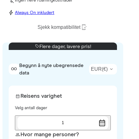
Ingen flere roamingkostnader
Always On inkludert
Sjekk kompatibilitet
Flere dager, lavere pris!
Begynn å nyte ubegrensede
EUR
(
€
)
data
Reisens varighet
Velg antall dager
1
Hvor mange personer?