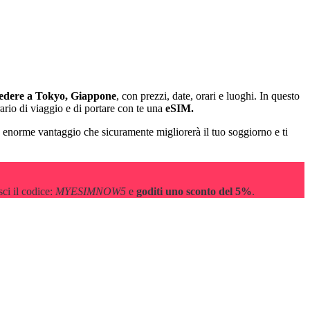
vedere a Tokyo, Giappone
, con prezzi, date, orari e luoghi. In questo
rario di viaggio e di portare con te una
eSIM.
n enorme vantaggio che sicuramente migliorerà il tuo soggiorno e ti
isci il codice:
MYESIMNOW5
e
goditi uno
sconto del 5%
.