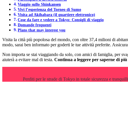
Viaggio sullo Shinkansen
Vivi l’esperienza del Torneo di Sumo
Visita ad Akihabara (il quartiere elettronico)
Cose da fare e vedere a Tokyo: Consigli di viaggio
Domande frequenti
Plans that may interest you
Visita la città più popolosa del mondo, con oltre 37,4 milioni di abita
modo, sarai ben informato per goderti le tue attività preferite. Assicur
Non importa se stai viaggiando da solo, con amici di famiglia, per sva
aiuterà a evitare mal di testa.
Continua a leggere per saperne di più
Perditi per le strade di Tokyo in totale sicurezza e tranquil