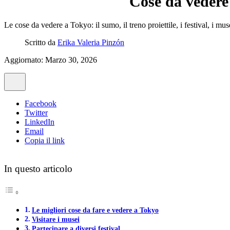
Cose da vedere 
Le cose da vedere a Tokyo: il sumo, il treno proiettile, i festival, i mu
Scritto da
Erika Valeria Pinzón
Aggiornato: Marzo 30, 2026
Facebook
Twitter
LinkedIn
Email
Copia il link
In questo articolo
Le migliori cose da fare e vedere a Tokyo
Visitare i musei
Partecipare a diversi festival