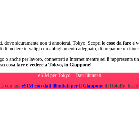
nti, dove sicuramente non ti annoierai, Tokyo. Scopri le
cose da fare e 
ati di mettere in valigia un abbigliamento adeguato, di preparare un itine
go o anche per lavoro, connetterti a Internet mentre sei lì rappresenta u
 su cosa fare e vedere a Tokyo, in Giappone!
eSIM per Tokyo – Dati Illimitati
lità con una
eSIM con dati illimitati per il Giappone
di Holafly
. Inser