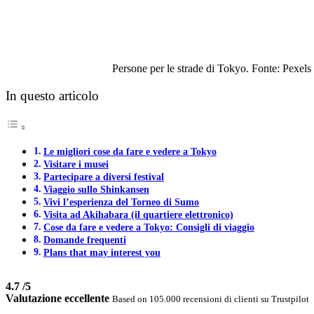
Persone per le strade di Tokyo. Fonte: Pexels
In questo articolo
Le migliori cose da fare e vedere a Tokyo
Visitare i musei
Partecipare a diversi festival
Viaggio sullo Shinkansen
Vivi l’esperienza del Torneo di Sumo
Visita ad Akihabara (il quartiere elettronico)
Cose da fare e vedere a Tokyo: Consigli di viaggio
Domande frequenti
Plans that may interest you
4.7
/5
Valutazione eccellente
Based on 105.000 recensioni di clienti su Trustpilot