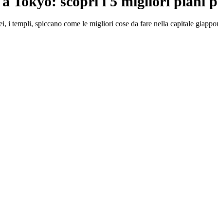
a Tokyo: scopri i 5 migliori piani pe
sei, i templi, spiccano come le migliori cose da fare nella capitale giappo