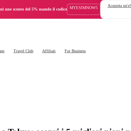
Acquista un'
MYESIMNOW5
eni uno sconto del 5% usando il codice
ans
Travel Club
Affiliati
For Business