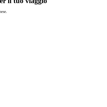
r il tuo viaggio
nese.