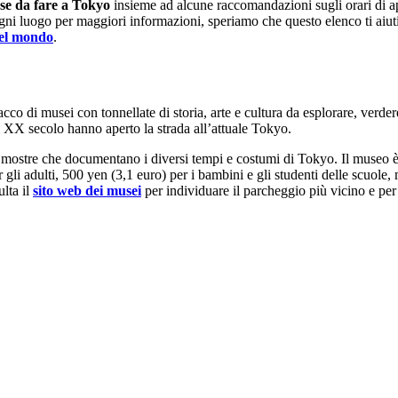
ose da fare a Tokyo
insieme ad alcune raccomandazioni sugli orari di ap
di ogni luogo per maggiori informazioni, speriamo che questo elenco ti aiut
nel mondo
.
acco di musei con tonnellate di storia, arte e cultura da esplorare, ver
el XX secolo hanno aperto la strada all’attuale Tokyo.
 mostre che documentano i diversi tempi e costumi di Tokyo. Il museo è ap
r gli adulti, 500 yen (3,1 euro) per i bambini e gli studenti delle scuole, 
lta il
sito web dei musei
per individuare il parcheggio più vicino e per