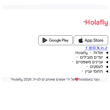
ת Holafly
דים מובילים
יינים משפטיים
סקים
ומי עניין
נוצר באמצעות
על ידי אנשים שאוהבים לטייל. Holafly 2026
®