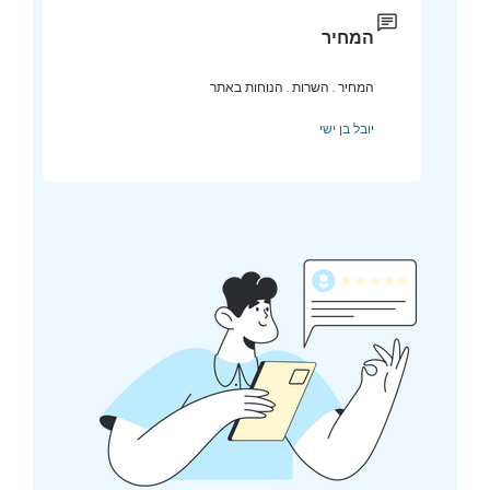
המחיר
המחיר . השרות . הנוחות באתר
יובל בן ישי