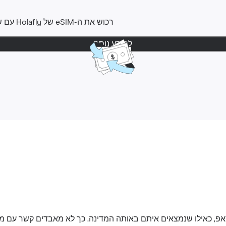
רכוש את ה-‎eSIM שלHolafly ‎ עם שקט נפשי ‎. ניתן לבקש החזר
למידע נוסף
אפ, כאילו שנמצאים איתם באותה המדינה. כך לא מאבדים קשר עם 