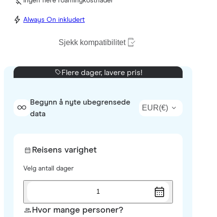
Ingen flere roamingkostnader
Always On inkludert
Sjekk kompatibilitet
Flere dager, lavere pris!
Begynn å nyte ubegrensede
EUR
(
€
)
data
Reisens varighet
Velg antall dager
1
Hvor mange personer?