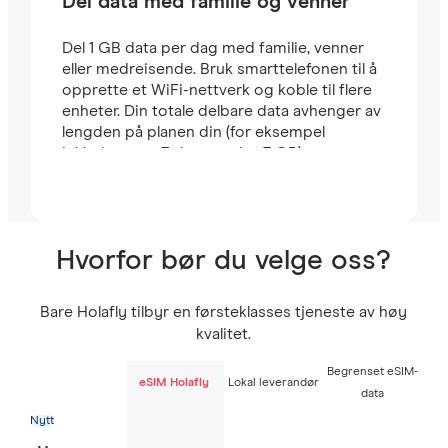
Del data med familie og venner
Del 1 GB data per dag med familie, venner
eller medreisende. Bruk smarttelefonen til å
opprette et WiFi-nettverk og koble til flere
enheter. Din totale delbare data avhenger av
lengden på planen din (for eksempel
inkluderer en 7-dagers plan 7 GB).
Hvorfor bør du velge oss?
Bare Holafly tilbyr en førsteklasses tjeneste av høy
kvalitet.
Begrenset eSIM-
eSIM Holafly
Lokal leverandør
data
Nytt