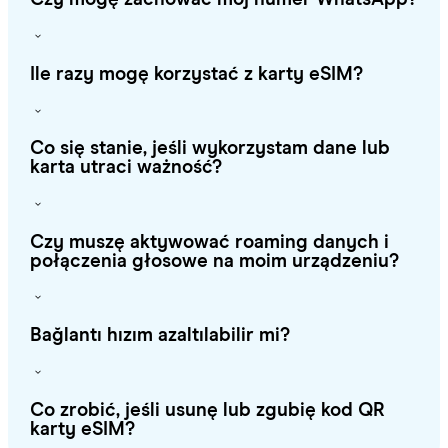
Ile razy mogę korzystać z karty eSIM?
Co się stanie, jeśli wykorzystam dane lub
karta utraci ważność?
Czy muszę aktywować roaming danych i
połączenia głosowe na moim urządzeniu?
Bağlantı hızım azaltılabilir mi?
Co zrobić, jeśli usunę lub zgubię kod QR
karty eSIM?