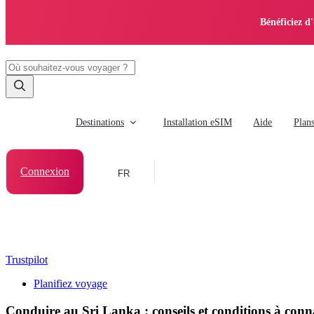
Bénéficiez d
Destinations
Installation eSIM
Aide
Plan
Connexion
FR
Trustpilot
Planifiez voyage
Conduire au Sri Lanka : conseils et conditions à conn