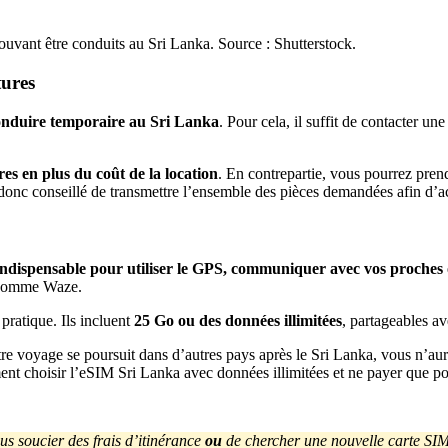
ouvant être conduits au Sri Lanka. Source : Shutterstock.
tures
conduire temporaire au Sri Lanka
. Pour cela, il suffit de contacter u
es en plus du coût de la location
. En contrepartie, vous pourrez prend
onc conseillé de transmettre l’ensemble des pièces demandées afin d’acc
 indispensable pour utiliser le GPS, communiquer avec vos proches 
on comme Waze.
pratique. Ils incluent
25 Go ou des données illimitées
, partageables a
 votre voyage se poursuit dans d’autres pays après le Sri Lanka, vous n
nt choisir l’eSIM Sri Lanka avec données illimitées et ne payer que pou
us soucier des frais d’itinérance
ou
de chercher une nouvelle carte SI