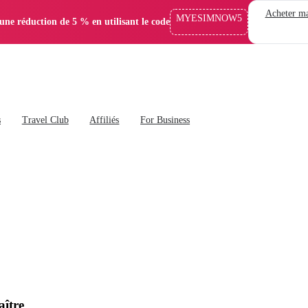
Acheter ma
MYESIMNOW5
'une réduction de 5 % en utilisant le code
s
Travel Club
Affiliés
For Business
aître