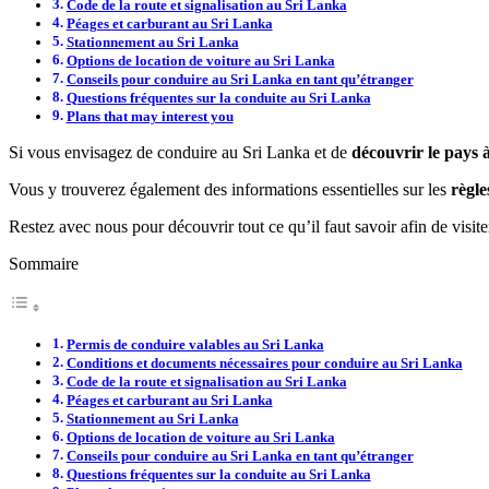
Code de la route et signalisation au Sri Lanka
Péages et carburant au Sri Lanka
Stationnement au Sri Lanka
Options de location de voiture au Sri Lanka
Conseils pour conduire au Sri Lanka en tant qu’étranger
Questions fréquentes sur la conduite au Sri Lanka
Plans that may interest you
Si vous envisagez de conduire au Sri Lanka et de
découvrir le pays 
Vous y trouverez également des informations essentielles sur les
règle
Restez avec nous pour découvrir tout ce qu’il faut savoir afin de visite
Sommaire
Permis de conduire valables au Sri Lanka
Conditions et documents nécessaires pour conduire au Sri Lanka
Code de la route et signalisation au Sri Lanka
Péages et carburant au Sri Lanka
Stationnement au Sri Lanka
Options de location de voiture au Sri Lanka
Conseils pour conduire au Sri Lanka en tant qu’étranger
Questions fréquentes sur la conduite au Sri Lanka