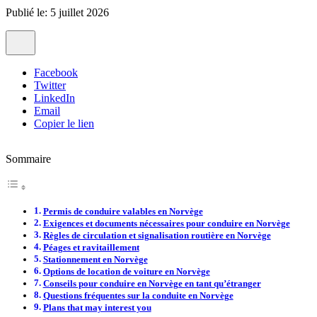
Publié le: 5 juillet 2026
Facebook
Twitter
LinkedIn
Email
Copier le lien
Sommaire
Permis de conduire valables en Norvège
Exigences et documents nécessaires pour conduire en Norvège
Règles de circulation et signalisation routière en Norvège
Péages et ravitaillement
Stationnement en Norvège
Options de location de voiture en Norvège
Conseils pour conduire en Norvège en tant qu’étranger
Questions fréquentes sur la conduite en Norvège
Plans that may interest you