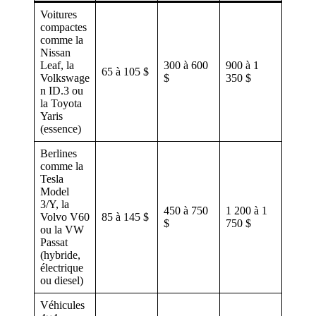
Voitures
compactes
comme la
Nissan
Leaf, la
300 à 600
900 à 1
65 à 105 $
Volkswage
$
350 $
n ID.3 ou
la Toyota
Yaris
(essence)
Berlines
comme la
Tesla
Model
3/Y, la
450 à 750
1 200 à 1
Volvo V60
85 à 145 $
$
750 $
ou la VW
Passat
(hybride,
électrique
ou diesel)
Véhicules