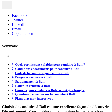
Facebook
Twitter
LinkedIn
Email
Copier le lien
Sommaire
Quels permis sont valables pour conduire à Bali ?
Conditions et documents pour conduire à Bali
Code de la route et signalisation à Bali
Péages et carburant à Bali
Stationnement à Bali
Louer un véhicule à Bali
Conseils pour conduire à Bali en tant qu’étranger
Questions fréquentes sur la conduite à Bali
Plans that may interest you
Choisir de conduire à Bali
est une excellente façon de découvrir
l’île autrement
. Vous profitez d’une plus grande liberté, explorez