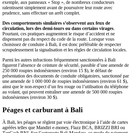
exemple, aux panneaux « Stop », de nombreux conducteurs
ralentissent simplement avant de poursuivre leur route avec
prudence, sans effectuer un arrêt complet.
Des comportements similaires s’observent aux feux de
circulation, lors des demi-tours ou dans certains virages
.
Pourtant, ces pratiques augmentent le risque d’accident et ne
dispensent pas du respect du code de la route. Lorsque vous
choisissez de conduire à Bali, il est donc préférable de respecter
scrupuleusement la signalisation et les règles de circulation locales.
Parmi les autres infractions fréquemment sanctionnées à Bali
figurent l’absence de ceinture de sécurité, passible d’une amende de
250 000 roupies indonésiennes (environ 15 $), le défaut de
présentation des documents de conduite obligatoires, sanctionné par
une amende de 1 000 000 de roupies indonésiennes (environ 61 $),
ainsi que le non-respect d’un feu rouge ou l’utilisation du téléphone
au volant, qui peuvent entraîner une amende de 500 000 roupies
indonésiennes (environ 30 $).
Péages et carburant à Bali
À Bali, les péages se règlent par voie électronique à l’aide de cartes
agréées telles que Mandiri e-money, Flazz BCA, BRIZZI BRI ou
TapCash BNI. Sur l’autoroute Bali-Mandara, ce mode de paiement