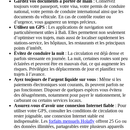
Gardez vos documents à portée de main
: Conservez
toujours votre passeport, votre visa, votre permis de conduire
national, votre permis de conduire international ainsi que les
documents du véhicule. En cas de contrôle routier ou
d’urgence, vous gagnerez un temps précieux.
Utilisez un GPS
: Les applications de navigation sont
particulièrement utiles à Bali. Elles permettent non seulement
d’optimiser vos trajets, mais aussi de localiser rapidement les
stations-service, les hôpitaux, les restaurants et les principaux
points d’intérêt.
Évitez de conduire la nuit
: La circulation est déjà dense et
parfois stressante en journée. La nuit, certaines routes sont peu
éclairées et peuvent être en mauvais état, ce qui augmente les
risques. Privilégiez les déplacements de jour et planifiez vos
trajets à l’avance.
Ayez toujours de l’argent liquide sur vous
: Même si les
paiements électroniques sont courants, ils peuvent parfois ne
pas fonctionner. Disposer de quelques espèces vous évitera
des désagréments, notamment pour payer le stationnement, le
carburant ou certains services locaux.
Assurez-vous d’avoir une connexion Internet fiable
: Pour
utiliser votre GPS, consulter les conditions de circulation ou
rester joignable, une connexion Internet stable est
indispensable. Les
forfaits mensuels Holafly
offrent 25 Go ou
des données illimitées, partageables entre plusieurs appareils