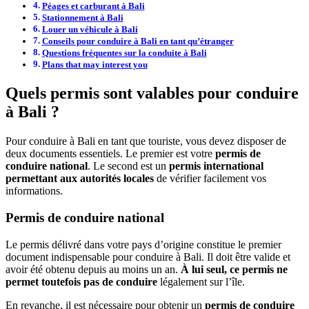
Péages et carburant à Bali
Stationnement à Bali
Louer un véhicule à Bali
Conseils pour conduire à Bali en tant qu’étranger
Questions fréquentes sur la conduite à Bali
Plans that may interest you
Quels permis sont valables pour conduire
à Bali ?
Pour conduire à Bali en tant que touriste, vous devez disposer de
deux documents essentiels. Le premier est votre
permis de
conduire national
. Le second est un
permis international
permettant aux autorités locales
de vérifier facilement vos
informations.
Permis de conduire national
Le permis délivré dans votre pays d’origine constitue le premier
document indispensable pour conduire à Bali. Il doit être valide et
avoir été obtenu depuis au moins un an.
À lui seul, ce permis ne
permet toutefois pas de conduire
légalement sur l’île.
En revanche, il est nécessaire pour obtenir un
permis de conduire