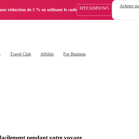
Acheter ma
MYESIMNOW5
'une réduction de 5 % en utilisant le code
s
Travel Club
Affiliés
For Business
 facilement pendant votre voyage