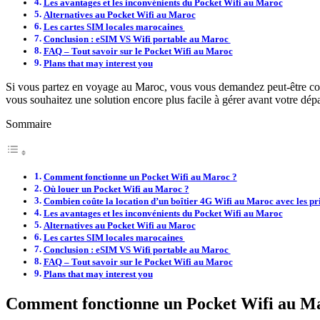
Les avantages et les inconvénients du Pocket Wifi au Maroc
Alternatives au Pocket Wifi au Maroc
Les cartes SIM locales marocaines
Conclusion : eSIM VS Wifi portable au Maroc
FAQ – Tout savoir sur le Pocket Wifi au Maroc
Plans that may interest you
Si vous partez en voyage au Maroc, vous vous demandez peut-être 
vous souhaitez une solution encore plus facile à gérer avant votre dépa
Sommaire
Comment fonctionne un Pocket Wifi au Maroc ?
Où louer un Pocket Wifi au Maroc ?
Combien coûte la location d’un boîtier 4G Wifi au Maroc avec les pr
Les avantages et les inconvénients du Pocket Wifi au Maroc
Alternatives au Pocket Wifi au Maroc
Les cartes SIM locales marocaines
Conclusion : eSIM VS Wifi portable au Maroc
FAQ – Tout savoir sur le Pocket Wifi au Maroc
Plans that may interest you
Comment fonctionne un Pocket Wifi au M