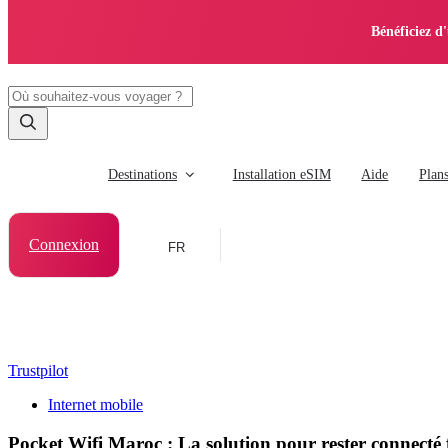
Bénéficiez d
Destinations
Installation eSIM
Aide
Plan
Connexion
FR
Trustpilot
Internet mobile
Pocket Wifi Maroc : La solution pour rester connecté