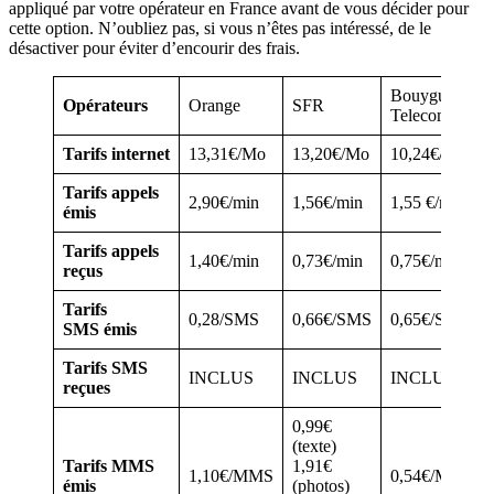
appliqué par votre opérateur en France avant de vous décider pour
cette option. N’oubliez pas, si vous n’êtes pas intéressé, de le
désactiver pour éviter d’encourir des frais.
Bouygues
Opérateurs
Orange
SFR
Telecom
Tarifs
internet
13,31€/Mo
13,20€/Mo
10,24€/Mo
Tarifs appels
2,90€/min
1,56€/min
1,55 €/min
émis
Tarifs appels
1,40€/min
0,73€/min
0,75€/min
reçus
Tarifs
0,28/SMS
0,66€/SMS
0,65€/SMS
SMS
émis
Tarifs SMS
INCLUS
INCLUS
INCLUS
reçues
0,99€
(texte)
Tarifs MMS
1,91€
1,10€/MMS
0,54€/Mo
émis
(photos)