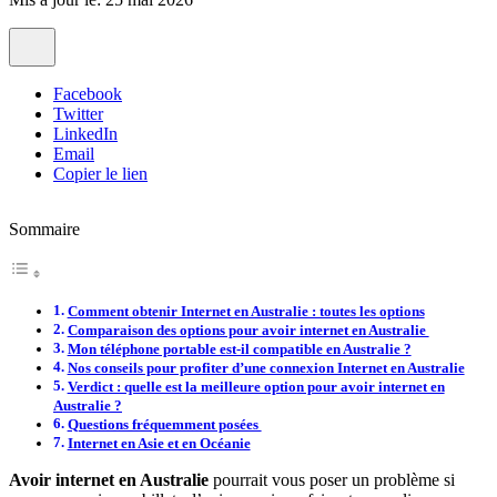
Facebook
Twitter
LinkedIn
Email
Copier le lien
Sommaire
Comment obtenir Internet en Australie : toutes les options
Comparaison des options pour avoir internet en Australie
Mon téléphone portable est-il compatible en Australie ?
Nos conseils pour profiter d’une connexion Internet en Australie
Verdict : quelle est la meilleure option pour avoir internet en
Australie ?
Questions fréquemment posées
Internet en Asie et en Océanie
Avoir internet en Australie
pourrait vous poser un problème si