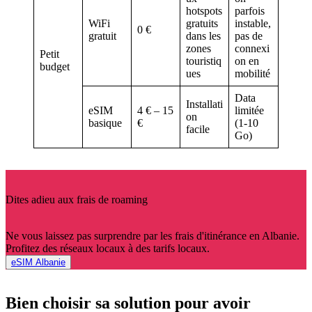
hotspots
parfois
WiFi
gratuits
instable,
0 €
gratuit
dans les
pas de
zones
connexi
Petit
touristiq
on en
budget
ues
mobilité
Data
Installati
eSIM
4 € – 15
limitée
on
basique
€
(1-10
facile
Go)
Dites adieu aux frais de roaming
Ne vous laissez pas surprendre par les frais d'itinérance en Albanie.
Profitez des réseaux locaux à des tarifs locaux.
eSIM Albanie
Bien choisir sa solution pour avoir