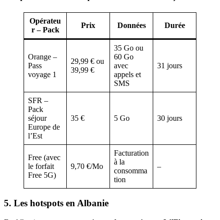
Opérateu
Prix
Données
Durée
r – Pack
35 Go ou
Orange –
60 Go
29,99 € ou
Pass
avec
31 jours
39,99 €
voyage 1
appels et
SMS
SFR –
Pack
séjour
35 €
5 Go
30 jours
Europe de
l’Est
Facturation
Free (avec
à la
le forfait
9,70 €/Mo
–
consomma
Free 5G)
tion
5. Les hotspots en Albanie