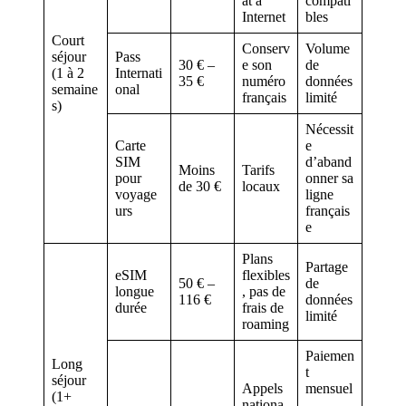
at à
compati
Internet
bles
Court
Conserv
Volume
séjour
Pass
30 € –
e son
de
(1 à 2
Internati
35 €
numéro
données
semaine
onal
français
limité
s)
Nécessit
Carte
e
SIM
d’aband
Moins
Tarifs
pour
onner sa
de 30 €
locaux
voyage
ligne
urs
français
e
Plans
Partage
eSIM
flexibles
50 € –
de
longue
, pas de
116 €
données
durée
frais de
limité
roaming
Paiemen
Long
t
séjour
Appels
mensuel
(1+
nationa
,