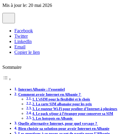
Mis à jour le: 20 mai 2026
Facebook
Twitter
LinkedIn
Email
Copier le lien
Sommaire
Internet Albanie : l’essentiel
Comment avoir Internet en Albanie ?
1. L’eSIM pour la flexibilité et le choix
2. La carte SIM albanaise pour les prix
3. Le routeur Wi-Fi pour profiter d’Internet à plusieurs
4. Le pack séjour à l’étranger pour conserver sa SIM
5. Les hotspots en Albanie
Quelle alternative Internet, pour quel voyage ?
Bien choisir sa solution pour avoir Internet en Albanie
Les questions à se poser avant de partir pour l’Albanie