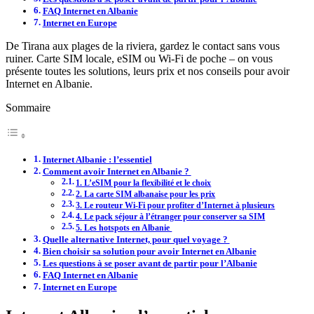
FAQ Internet en Albanie
Internet en Europe
De Tirana aux plages de la riviera, gardez le contact sans vous
ruiner. Carte SIM locale, eSIM ou Wi-Fi de poche – on vous
présente toutes les solutions, leurs prix et nos conseils pour avoir
Internet en Albanie.
Sommaire
Internet Albanie : l’essentiel
Comment avoir Internet en Albanie ?
1. L’eSIM pour la flexibilité et le choix
2. La carte SIM albanaise pour les prix
3. Le routeur Wi-Fi pour profiter d’Internet à plusieurs
4. Le pack séjour à l’étranger pour conserver sa SIM
5. Les hotspots en Albanie
Quelle alternative Internet, pour quel voyage ?
Bien choisir sa solution pour avoir Internet en Albanie
Les questions à se poser avant de partir pour l’Albanie
FAQ Internet en Albanie
Internet en Europe