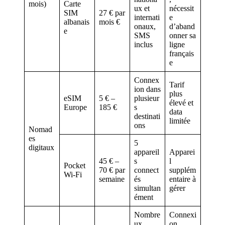
mois)
Carte
ux et
nécessit
SIM
27 € par
internati
e
albanais
mois €
onaux,
d’aband
e
SMS
onner sa
inclus
ligne
français
e
Connex
Tarif
ion dans
plus
eSIM
5 € –
plusieur
élevé et
Europe
185 €
s
data
destinati
limitée
ons
Nomad
es
5
digitaux
appareil
Apparei
45 € –
s
l
Pocket
70 € par
connect
supplém
Wi-Fi
semaine
és
entaire à
simultan
gérer
ément
Nombre
Connexi
ux
on