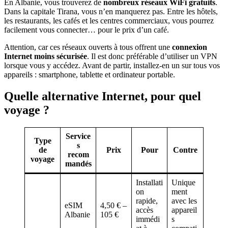
En Albanie, vous trouverez de
nombreux réseaux WiFi gratuits
.
Dans la capitale Tirana, vous n’en manquerez pas. Entre les hôtels,
les restaurants, les cafés et les centres commerciaux, vous pourrez
facilement vous connecter… pour le prix d’un café.
Attention, car ces réseaux ouverts à tous offrent une
connexion
Internet moins sécurisée
. Il est donc préférable d’utiliser un VPN
lorsque vous y accédez. Avant de partir, installez-en un sur tous vos
appareils : smartphone, tablette et ordinateur portable.
Quelle alternative Internet, pour quel
voyage ?
Service
Type
s
de
Prix
Pour
Contre
recom
voyage
mandés
Installati
Unique
on
ment
rapide,
avec les
eSIM
4,50 € –
accès
appareil
Albanie
105 €
immédi
s