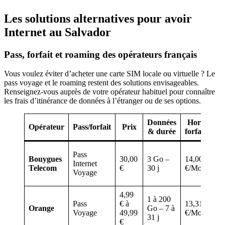
Les solutions alternatives pour avoir
Internet au Salvador
Pass, forfait et roaming des opérateurs français
Vous voulez éviter d’acheter une carte SIM locale ou virtuelle ? Le
pass voyage et le roaming restent des solutions envisageables.
Renseignez-vous auprès de votre opérateur habituel pour connaître
les frais d’itinérance de données à l’étranger ou de ses options.
Données
Hors
Opérateur
Pass/forfait
Prix
Re
& durée
forfait
Vo
Pass
Bouygues
30,00
3 Go –
14,00
lim
Internet
Telecom
€
30 j
€/Mo
Dé
Voyage
coû
4,99
Vo
1 à 200
Pass
€ à
13,31
éle
Orange
Go – 7 à
Voyage
49,99
€/Mo
dat
31 j
€
dis