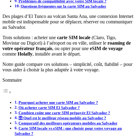
Problèmes de compatibilité avec votre SIM locale ?
Questions fréquentes sur la carte SIM au Salvador
Des plages d’El Tunco au volcan Santa Ana, une connexion Internet
mobile est indispensable pour se déplacer, réserver ou communiquer
au Salvador.
Trois solutions : acheter une
carte SIM locale
(Claro, Tigo,
Movistar ou Digicel) à l’aéroport ou en ville, utiliser le
roaming de
votre opérateur français
, ou opter pour une
eSIM de voyage
comme
Holafly
, installée avant le départ.
Notre guide compare ces solutions – simplicité, coût, fiabilité – pour
vous aider à choisir la plus adaptée à votre voyage.
Sommaire
Pourquoi acheter une carte SIM au Salvador ?
Où acheter carte SIM El Salvador ?
Combien coûte une carte SIM prépayée El Salvador ?
🛜 Quel est le meilleur réseau mobile au Salvador ?
Comparatif des meilleurs opérateurs mobiles au Salvador
Carte SIM locale vs eSIM : que choisir pour votre voyage au
Salvador ?