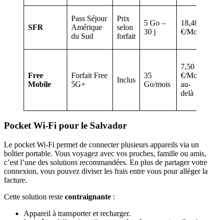
Hor
Pass Séjour
Prix
5 Go –
18,48
le 
SFR
Amérique
selon
30 j
€/Mo
Vo
du Sud
forfait
lim
Av
7,50
tan
Free
Forfait Free
35
€/Mo
l’e
Inclus
Mobile
5G+
Go/mois
au-
men
delà
n’e
dép
Pocket Wi-Fi pour le Salvador
Le pocket Wi-Fi permet de connecter plusieurs appareils via un
boîtier portable. Vous voyagez avec vos proches, famille ou amis,
c’est l’une des solutions recommandées. En plus de partager votre
connexion, vous pouvez diviser les frais entre vous pour alléger la
facture.
Cette solution reste
contraignante
:
Appareil à transporter et recharger.