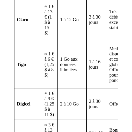
≈ 1 €
à 13
Très bons
€ (1
3 à 30
débits et
Claro
1 à 12 Go
$ à
jours
excellente
15
stabilité ré
$)
Meilleure
≈ 1 €
disponibilit
à 6 €
1 Go aux
et couvertur
1 à 16
Tigo
(1,25
données
globale.
jours
$ à 8
illimitées
Offres illimi
$)
pour usage
ponctuel.
≈ 1 €
à 9 €
2 à 30
Digicel
(1,25
2 à 10 Go
Offres clair
jours
$ à
11 $)
≈ 3 €
à 13
Bons volum