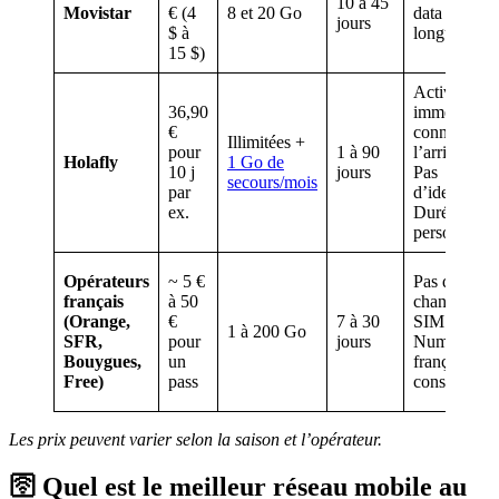
10 à 45
Movistar
€ (4
8 et 20 Go
data et duré
jours
$ à
longues.
15 $)
Activation
36,90
immédiate,
€
connexion d
Illimitées +
pour
1 à 90
l’arrivée.
Holafly
1 Go de
10 j
jours
Pas
secours/mois
par
d’identificat
ex.
Durée
personnalisa
Opérateurs
~ 5 €
Pas de
français
à 50
changement
(Orange,
€
7 à 30
SIM.
1 à 200 Go
SFR,
pour
jours
Numéro
Bouygues,
un
français
Free)
pass
conservé.
Les prix peuvent varier selon la saison et l’opérateur.
🛜
Quel est le meilleur réseau mobile au