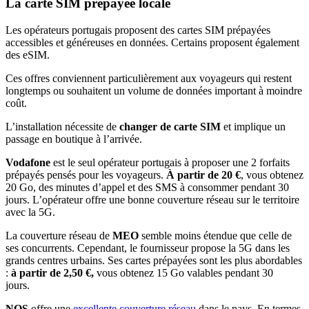
La carte SIM prépayée locale
Les opérateurs portugais proposent des cartes SIM prépayées
accessibles et généreuses en données. Certains proposent également
des eSIM.
Ces offres conviennent particulièrement aux voyageurs qui restent
longtemps ou souhaitent un volume de données important à moindre
coût.
L’installation nécessite de
changer de carte SIM
et implique un
passage en boutique à l’arrivée.
Vodafone
est le seul opérateur portugais à proposer une 2 forfaits
prépayés pensés pour les voyageurs.
À partir de 20 €
, vous obtenez
20 Go, des minutes d’appel et des SMS à consommer pendant 30
jours. L’opérateur offre une bonne couverture réseau sur le territoire
avec la 5G.
La couverture réseau de
MEO
semble moins étendue que celle de
ses concurrents. Cependant, le fournisseur propose la 5G dans les
grands centres urbains. Ses cartes prépayées sont les plus abordables
:
à partir de 2,50 €,
vous obtenez 15 Go valables pendant 30
jours.
NOS
offre une
excellente couverture réseau
dans le pays. En termes