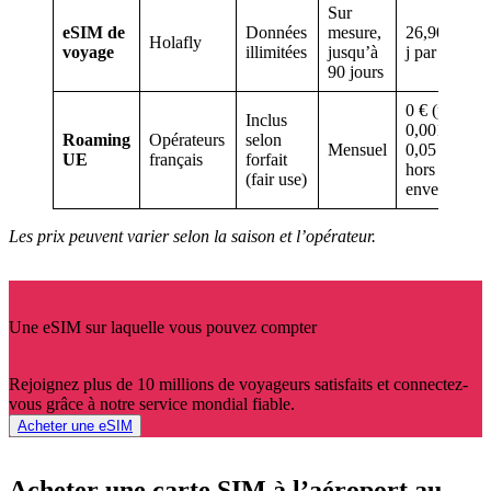
Sur
eSIM de
Données
mesure,
26,90 € / 7
Holafly
voyage
illimitées
jusqu’à
j par ex.
90 jours
0 € (puis
Inclus
0,0013 € à
Roaming
Opérateurs
selon
Mensuel
0,05 €/Mo
UE
français
forfait
hors
(fair use)
enveloppe)
Les prix peuvent varier selon la saison et l’opérateur.
Une eSIM sur laquelle vous pouvez compter
Rejoignez plus de 10 millions de voyageurs satisfaits et connectez-
vous grâce à notre service mondial fiable.
Acheter une eSIM
Acheter une carte SIM à l’aéroport au