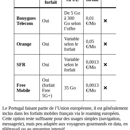
forfait
De 5 Go
Bouygues
à 300
0,01
Oui
❌
Telecom
Go selon
€/Mo
l’offre
Variable
0,05
Orange
Oui
selon le
❌
€/Mo
forfait
Variable
0,0013
SFR
Oui
selon le
❌
€/Mo
forfait
Oui
Free
(forfait
0,0013
35 Go
❌
Mobile
Free
€/Mo
5G+)
Le Portugal faisant partie de l’Union européenne, il est généralement
inclus dans les forfaits mobiles français via le roaming européen.
Cette option reste suffisante pour des usages simples (navigation,
messagerie), mais peu adaptée aux voyageurs gourmands en data, en
télétravail ou au streaming intensif.