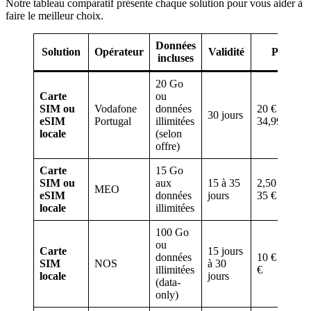
Notre tableau comparatif présente chaque solution pour vous aider à
faire le meilleur choix.
Données
Solution
Opérateur
Validité
Prix
incluses
20 Go
Carte
ou
SIM ou
Vodafone
données
20 € à
30 jours
eSIM
Portugal
illimitées
34,99 €
locale
(selon
offre)
Carte
15 Go
SIM ou
aux
15 à 35
2,50 € à
MEO
eSIM
données
jours
35 €
locale
illimitées
100 Go
ou
Carte
15 jours
données
10 € à 19
SIM
NOS
à 30
illimitées
€
locale
jours
(data-
only)