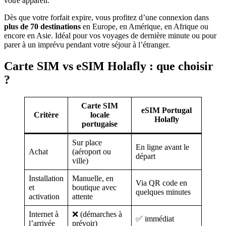
votre appareil.
Dès que votre forfait expire, vous profitez d’une connexion dans
plus de 70 destinations
en Europe, en Amérique, en Afrique ou
encore en Asie. Idéal pour vos voyages de dernière minute ou pour
parer à un imprévu pendant votre séjour à l’étranger.
Carte SIM vs eSIM Holafly : que choisir
?
Carte SIM
eSIM Portugal
Critère
locale
Holafly
portugaise
Sur place
En ligne avant le
Achat
(aéroport ou
départ
ville)
Installation
Manuelle, en
Via QR code en
et
boutique avec
quelques minutes
activation
attente
Internet à
❌ (démarches à
✅ immédiat
l’arrivée
prévoir)