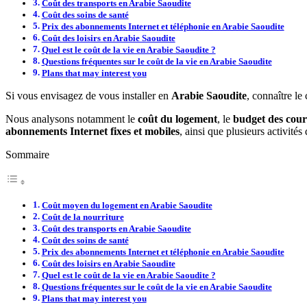
Coût des transports en Arabie Saoudite
Coût des soins de santé
Prix des abonnements Internet et téléphonie en Arabie Saoudite
Coût des loisirs en Arabie Saoudite
Quel est le coût de la vie en Arabie Saoudite ?
Questions fréquentes sur le coût de la vie en Arabie Saoudite
Plans that may interest you
Si vous envisagez de vous installer en
Arabie Saoudite
, connaître le
Nous analysons notamment le
coût du logement
, le
budget des cour
abonnements Internet fixes et mobiles
, ainsi que plusieurs activités
Sommaire
Coût moyen du logement en Arabie Saoudite
Coût de la nourriture
Coût des transports en Arabie Saoudite
Coût des soins de santé
Prix des abonnements Internet et téléphonie en Arabie Saoudite
Coût des loisirs en Arabie Saoudite
Quel est le coût de la vie en Arabie Saoudite ?
Questions fréquentes sur le coût de la vie en Arabie Saoudite
Plans that may interest you