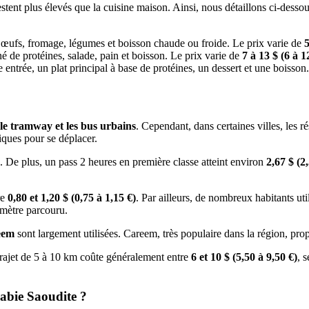
restent plus élevés que la cuisine maison. Ainsi, nous détaillons ci-dess
 œufs, fromage, légumes et boisson chaude ou froide. Le prix varie de
5
é de protéines, salade, pain et boisson. Le prix varie de
7 à 13 $ (6 à 1
entrée, un plat principal à base de protéines, un dessert et une boisson
le tramway et les bus urbains
. Cependant, dans certaines villes, les r
tiques pour se déplacer.
. De plus, un pass 2 heures en première classe atteint environ
2,67 $ (2
re
0,80 et 1,20 $ (0,75 à 1,15 €)
. Par ailleurs, de nombreux habitants util
mètre parcouru.
eem
sont largement utilisées. Careem, très populaire dans la région, prop
 trajet de 5 à 10 km coûte généralement entre
6 et 10 $ (5,50 à 9,50 €)
, 
rabie Saoudite ?