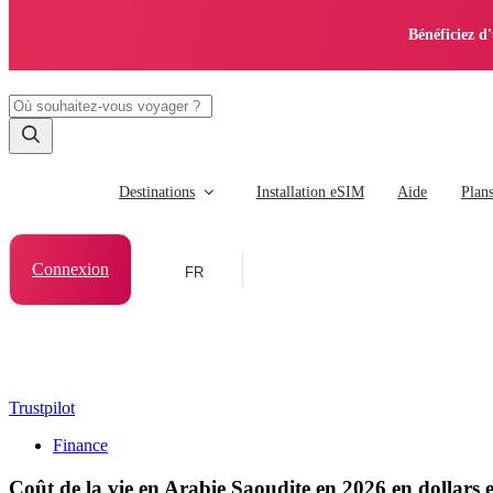
Bénéficiez d
Destinations
Installation eSIM
Aide
Plan
Connexion
FR
Trustpilot
Finance
Coût de la vie en Arabie Saoudite en 2026 en dollars e