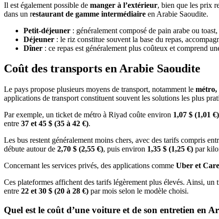
Il est également possible de
manger à l’extérieur
, bien que les prix 
dans un r
estaurant de gamme intermédiaire
en Arabie Saoudite.
Petit-déjeuner
: généralement composé de pain arabe ou toast,
Déjeuner
: le riz constitue souvent la base du repas, accompagn
Dîner
: ce repas est généralement plus coûteux et comprend une 
Coût des transports en Arabie Saoudite
Le pays propose plusieurs moyens de transport, notamment le
métro, 
applications de transport constituent souvent les solutions les plus pra
Par exemple, un ticket de métro à Riyad coûte environ
1,07 $ (1,01 €)
entre
37 et 45 $ (35 à 42 €)
.
Les bus restent généralement moins chers, avec des tarifs compris ent
débute autour de
2,70 $ (2,55 €)
, puis environ
1,35 $ (1,25 €)
par kilo
Concernant les services privés, des applications comme
Uber et Car
Ces plateformes affichent des tarifs légèrement plus élevés. Ainsi, un
entre
22 et 30 $ (20 à 28 €)
par mois selon le modèle choisi.
Quel est le coût d’une voiture et de son entretien en A