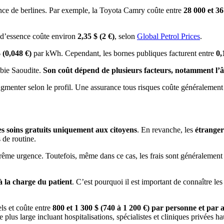
ence de berlines. Par exemple, la Toyota Camry coûte entre
28 000 et 36
n d’essence coûte environ
2,35 $ (2 €)
, selon
Global Petrol Prices
.
 (0,048 €)
par kWh. Cependant, les bornes publiques facturent entre
0,
abie Saoudite.
Son coût dépend de plusieurs facteurs, notamment l’âge
ugmenter selon le profil. Une assurance tous risques coûte généralement
es soins gratuits uniquement aux citoyens
. En revanche, les
étranger
 de routine.
rême urgence. Toutefois, même dans ce cas, les frais sont généralement fa
 à la charge du patient
. C’est pourquoi il est important de connaître le
els et coûte entre
800 et 1 300 $ (740 à 1 200 €) par personne et par 
e plus large incluant hospitalisations, spécialistes et cliniques privée