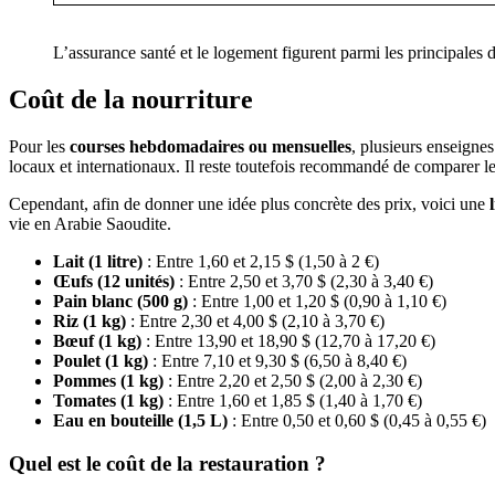
L’assurance santé et le logement figurent parmi les principales 
Coût de la nourriture
Pour les
courses hebdomadaires ou mensuelles
, plusieurs enseigne
locaux et internationaux. Il reste toutefois recommandé de comparer le
Cependant, afin de donner une idée plus concrète des prix, voici une
vie en Arabie Saoudite.
Lait (1 litre)
: Entre 1,60 et 2,15 $ (1,50 à 2 €)
Œufs (12 unités)
: Entre 2,50 et 3,70 $ (2,30 à 3,40 €)
Pain blanc (500 g)
: Entre 1,00 et 1,20 $ (0,90 à 1,10 €)
Riz (1 kg)
: Entre 2,30 et 4,00 $ (2,10 à 3,70 €)
Bœuf (1 kg)
: Entre 13,90 et 18,90 $ (12,70 à 17,20 €)
Poulet (1 kg)
: Entre 7,10 et 9,30 $ (6,50 à 8,40 €)
Pommes (1 kg)
: Entre 2,20 et 2,50 $ (2,00 à 2,30 €)
Tomates (1 kg)
: Entre 1,60 et 1,85 $ (1,40 à 1,70 €)
Eau en bouteille (1,5 L)
: Entre 0,50 et 0,60 $ (0,45 à 0,55 €)
Quel est le coût de la restauration ?