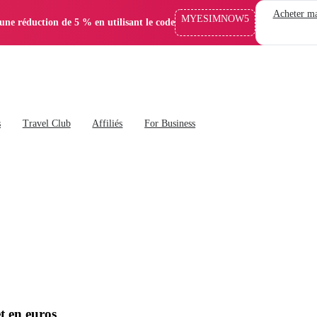
Acheter ma
MYESIMNOW5
'une réduction de 5 % en utilisant le code
s
Travel Club
Affiliés
For Business
t en euros