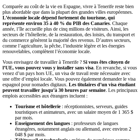
Comparée au coût de la vie en Espagne, vivre à Tenerife reste bien
plus abordable que dans la plupart des grandes villes européennes.
L’économie locale dépend fortement du tourisme, qui
représente environ 35 à 40 % du PIB des Canaries
. Chaque
année, l’île accueille plus de cinq millions de visiteurs. Ainsi, les
secteurs de l’hôtellerie, de la restauration, des loisirs, du transport et
du commerce génèrent la majorité des revenus. D’autres secteurs,
comme l’agriculture, la pêche, l’industrie légère et les énergies
renouvelables, complètent l’économie locale.
Vous envisagez de travailler à Tenerife ?
Si vous êtes citoyen de
l’UE, vous pouvez vous y installer sans visa
. En revanche, si vous
venez d’un pays hors UE, un visa de travail reste nécessaire avec
une offre d’emploi locale. Vous pouvez également demander le visa
espagnol pour nomades digitaux.
Les titulaires d’un visa étudiant
peuvent travailler jusqu’à 30 heures par semaine
. Les principaux
emplois accessibles aux étrangers incluent :
Tourisme et hôtellerie
: réceptionnistes, serveurs, guides
touristiques et animateurs, avec un salaire moyen de 1 365 $
par mois.
Enseignement des langues
: professeurs de langues
étrangères, notamment anglais ou allemand, avec environ 2
048 $ par mois.