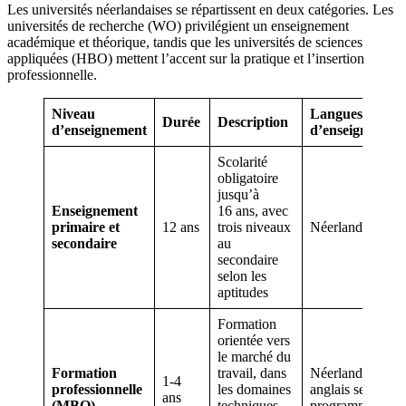
Les universités néerlandaises se répartissent en deux catégories. Les
universités de recherche (WO) privilégient un enseignement
académique et théorique, tandis que les universités de sciences
appliquées (HBO) mettent l’accent sur la pratique et l’insertion
professionnelle.
Niveau
Langues
Durée
Description
d’enseignement
d’enseignement
Scolarité
obligatoire
jusqu’à
Enseignement
16 ans, avec
primaire et
12 ans
trois niveaux
Néerlandais
secondaire
au
secondaire
selon les
aptitudes
Formation
orientée vers
le marché du
Formation
travail, dans
Néerlandais et
1-4
professionnelle
les domaines
anglais selon les
ans
(MBO)
techniques,
programmes