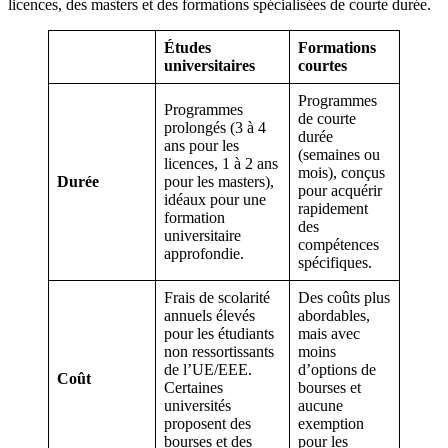
licences, des masters et des formations spécialisées de courte durée.
Études
Formations
universitaires
courtes
Programmes
Programmes
de courte
prolongés (3 à 4
durée
ans pour les
(semaines ou
licences, 1 à 2 ans
mois), conçus
Durée
pour les masters),
pour acquérir
idéaux pour une
rapidement
formation
des
universitaire
compétences
approfondie.
spécifiques.
Frais de scolarité
Des coûts plus
annuels élevés
abordables,
pour les étudiants
mais avec
non ressortissants
moins
de l’UE/EEE.
d’options de
Coût
Certaines
bourses et
universités
aucune
proposent des
exemption
bourses et des
pour les