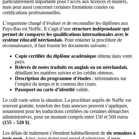
particulièrement importante pour l’accès aux licences et masters,
mais peut aussi concerner certaines formations courtes ou
certifications professionnelles.
L’organisme chargé d’évaluer et de reconnaître les diplômes aux
Pays-Bas est Nuffic. Il s’agit d’une
structure indépendante qui
permet de comparer les qualifications internationales avec le
système éducatif néerlandais
. Pour entamer la procédure de
reconnaissance, il faut fournir les documents suivants :
Copie certifiée du diplôme académique
obtenu dans votre
pays.
Relevés de notes traduits en anglais ou en néerlandais
,
détaillant les matières suivies et les crédits obtenus.
Description du programme d’études
: informations sur
l’emploi du temps et le contenu des cours.
Passeport ou carte d’identité
valide.
Le coût varie selon la situation. La procédure auprès de Nuffic est
souvent gratuite, toutefois des frais annexes peuvent s’appliquer,
notamment pour les traductions certifiées ou certaines démarches
administratives, pour un montant compris entre 150 et 500 euros
(155 – 520 $)
.
Les délais de traitement s’étendent habituellement de
six semaines à
trois mois.
Ainsi, pour éviter tout retard d’admission, il reste