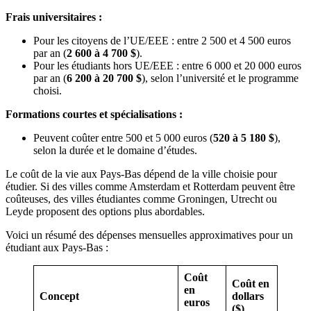
Frais universitaires
:
Pour les citoyens de l’UE/EEE : entre 2 500 et 4 500 euros
par an (
2
600
à 4
700
$
).
Pour les étudiants hors UE/EEE : entre 6 000 et 20 000 euros
par an (
6 200 à 20 700 $
), selon l’université et le programme
choisi.
Formations courtes et spécialisations
:
Peuvent coûter entre 500 et 5 000 euros (
520
à 5
180
$
),
selon la durée et le domaine d’études.
Le coût de la vie aux Pays-Bas dépend de la ville choisie pour
étudier. Si des villes comme Amsterdam et Rotterdam peuvent être
coûteuses, des villes étudiantes comme Groningen, Utrecht ou
Leyde proposent des options plus abordables.
Voici un résumé des dépenses mensuelles approximatives pour un
étudiant aux Pays-Bas :
Coût
Coût en
en
Concept
dollars
euros
($)