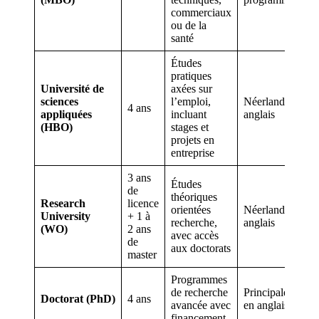
commerciaux
ou de la
santé
Études
pratiques
Université de
axées sur
sciences
l’emploi,
Néerlandais et
4 ans
appliquées
incluant
anglais
(HBO)
stages et
projets en
entreprise
3 ans
Études
de
théoriques
Research
licence
orientées
Néerlandais et
University
+ 1 à
recherche,
anglais
(WO)
2 ans
avec accès
de
aux doctorats
master
Programmes
de recherche
Principalement
Doctorat (PhD)
4 ans
avancée avec
en anglais
financement