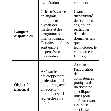
exonérations.
étrangers.
Offre très variée
Grande
en anglais,
disponibilité
notamment au
des cours en
niveau des
anglais, en
masters et des
particulier
Langues
programmes
dans des
disponibles
internationaux.
domaines tels
Certains diplômes
que la
sont encore
technologie, le
dispensés en
commerce et
néerlandais.
le design.
Axé sur
l’acquisition
Axé sur le
de
développement
compétences
professionnel à
pratiques dans
Objectif
long terme, avec
un domaine
principal
un accent
spécifique,
particulier sur la
utiles pour
recherche et la
améliorer son
théorie.
CV ou se
spécialiser.