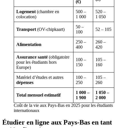
(€)
Logement
(chambre en
500 –
520 –
colocation)
1 000
1 050
50 –
Transport
(OV-chipkaart)
52 – 105
100
250 –
260 –
Alimentation
400
420
Assurance santé
(obligatoire
100 –
105 –
pour les étudiants hors
150
160
Europe)
Matériel d’études et autres
100 –
105 –
dépenses
250
260
1
000 –
1
050 –
Total mensuel estimatif
1
900
2
000
Coût de la vie aux Pays-Bas en 2025 pour les étudiants
internationaux
Étudier en ligne aux Pays-Bas en tant