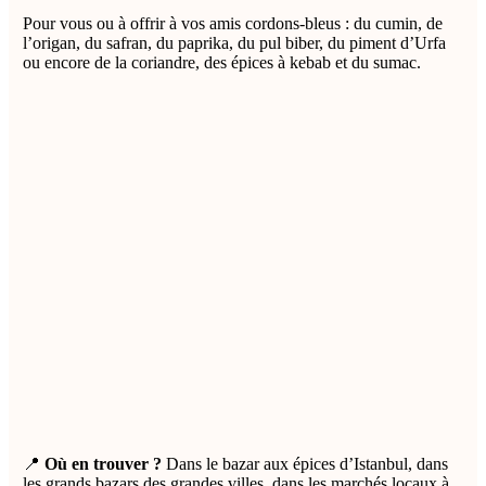
Pour vous ou à offrir à vos amis cordons-bleus : du cumin, de
l’origan, du safran, du paprika, du pul biber, du piment d’Urfa
ou encore de la coriandre, des épices à kebab et du sumac.
📍
Où en trouver ?
Dans le bazar aux épices d’Istanbul, dans
les grands bazars des grandes villes, dans les marchés locaux à