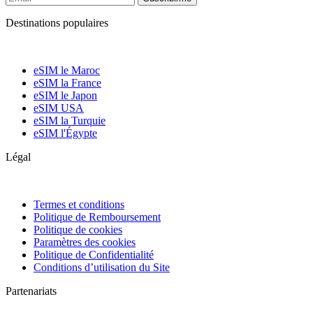
Destinations populaires
eSIM le Maroc
eSIM la France
eSIM le Japon
eSIM USA
eSIM la Turquie
eSIM l'Égypte
Légal
Termes et conditions
Politique de Remboursement
Politique de cookies
Paramètres des cookies
Politique de Confidentialité
Conditions d’utilisation du Site
Partenariats