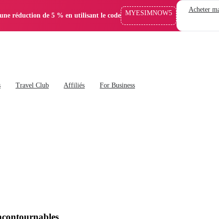
Acheter ma
MYESIMNOW5
'une réduction de 5 % en utilisant le code
s
Travel Club
Affiliés
For Business
incontournables