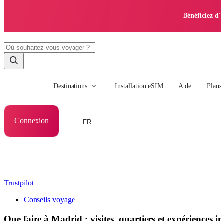
Bénéficiez d
Destinations
Installation eSIM
Aide
Plan
Connexion
FR
Trustpilot
Conseils voyage
Que faire à Madrid : visites, quartiers et expériences 