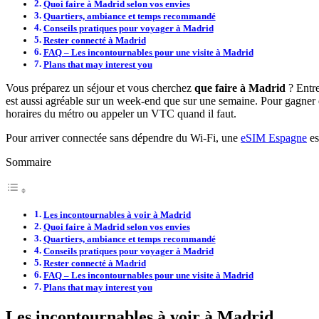
Quoi faire à Madrid selon vos envies
Quartiers, ambiance et temps recommandé
Conseils pratiques pour voyager à Madrid
Rester connecté à Madrid
FAQ – Les incontournables pour une visite à Madrid
Plans that may interest you
Vous préparez un séjour et vous cherchez
que faire à Madrid
? Entre
est aussi agréable sur un week-end que sur une semaine. Pour gagner du t
horaires du métro ou appeler un VTC quand il faut.
Pour arriver connectée sans dépendre du Wi-Fi, une
eSIM Espagne
es
Sommaire
Les incontournables à voir à Madrid
Quoi faire à Madrid selon vos envies
Quartiers, ambiance et temps recommandé
Conseils pratiques pour voyager à Madrid
Rester connecté à Madrid
FAQ – Les incontournables pour une visite à Madrid
Plans that may interest you
Les incontournables à voir à Madrid