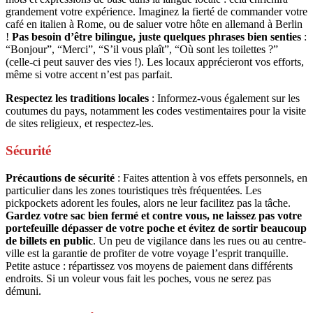
grandement votre expérience. Imaginez la fierté de commander votre
café en italien à Rome, ou de saluer votre hôte en allemand à Berlin
!
Pas besoin d’être bilingue, juste quelques phrases bien senties
:
“Bonjour”, “Merci”, “S’il vous plaît”, “Où sont les toilettes ?”
(celle-ci peut sauver des vies !). Les locaux apprécieront vos efforts,
même si votre accent n’est pas parfait.
Respectez les traditions locales
: Informez-vous également sur les
coutumes du pays, notamment les codes vestimentaires pour la visite
de sites religieux, et respectez-les.
Sécurité
Précautions de sécurité
: Faites attention à vos effets personnels, en
particulier dans les zones touristiques très fréquentées. Les
pickpockets adorent les foules, alors ne leur facilitez pas la tâche.
Gardez votre sac bien fermé et contre vous, ne laissez pas votre
portefeuille dépasser de votre poche et évitez de sortir beaucoup
de billets en public
. Un peu de vigilance dans les rues ou au centre-
ville est la garantie de profiter de votre voyage l’esprit tranquille.
Petite astuce : répartissez vos moyens de paiement dans différents
endroits. Si un voleur vous fait les poches, vous ne serez pas
démuni.