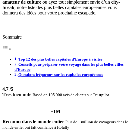
amateur de culture
ou ayez tout simplement envie d’un
city-
break
, notre liste des plus belles capitales européennes vous
donnera des idées pour votre prochaine escapade.
Sommaire
Top 12 des plus belles capitales d’Europe à visiter
Conseils pour préparer votre voyage dans les plus belles villes
d’Europe
Questions fréquentes sur les capitales européennes
4.7
/5
Très bien noté
Based on 105.000 avis de clients sur Trustpilot
+1M
Reconnu dans le monde entier
Plus de 1 million de voyageurs dans le
monde entier ont fait confiance à Holafly