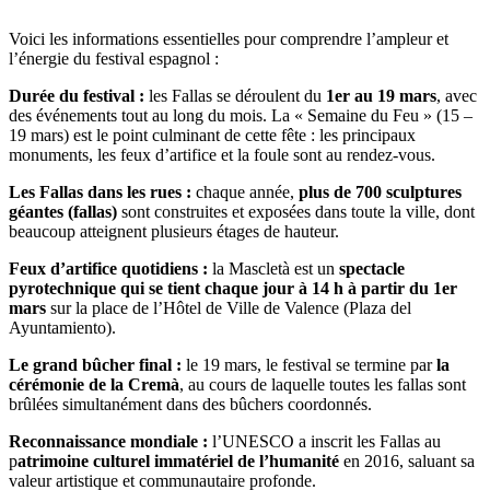
Voici les informations essentielles pour comprendre l’ampleur et
l’énergie du festival espagnol :
Durée du festival :
les Fallas se déroulent du
1er au 19 mars
, avec
des événements tout au long du mois. La « Semaine du Feu » (15 –
19 mars) est le point culminant de cette fête : les principaux
monuments, les feux d’artifice et la foule sont au rendez-vous.
Les Fallas dans les rues :
chaque année,
plus de 700 sculptures
géantes (fallas)
sont construites et exposées dans toute la ville, dont
beaucoup atteignent plusieurs étages de hauteur.
Feux d’artifice quotidiens :
la Mascletà est un
spectacle
pyrotechnique qui se tient chaque jour à 14 h à partir du 1er
mars
sur la place de l’Hôtel de Ville de Valence (Plaza del
Ayuntamiento).
Le grand bûcher final :
le 19 mars, le festival se termine par
la
cérémonie de la Cremà
, au cours de laquelle toutes les fallas sont
brûlées simultanément dans des bûchers coordonnés.
Reconnaissance mondiale :
l’UNESCO a inscrit les Fallas au
p
atrimoine culturel immatériel de l’humanité
en 2016, saluant sa
valeur artistique et communautaire profonde.