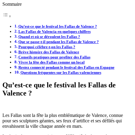
Sommaire
Qu’est-ce que le festival les Fallas de Valence ?
Las Fallas de Valencia en quelques chiffres
Quand et où se déroulent les Fallas ?
Que se passe-t-il pendant les Fallas de Valence ?
Pourquoi célèbre-t-on les Fallas ?
Brève histoire des Fallas de Valence
Conseils pratiques pour profiter des Fallas
Vivre la fête des Fallas comme un local
Restez connecté pendant le festival des Fallas en Espagne
Questions fréquentes sur les Fallas valenciennes
Qu’est-ce que le festival les Fallas de
Valence ?
Les Fallas sont la fête la plus emblématique de Valence, connue
pour ses sculptures géantes, ses feux d’artifice et ses défilés qui
envahissent la ville chaque année en mars.