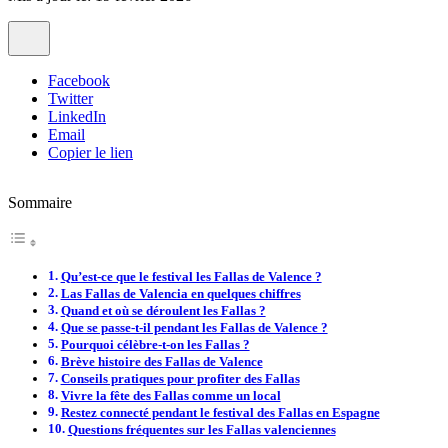
Facebook
Twitter
LinkedIn
Email
Copier le lien
Sommaire
Qu’est-ce que le festival les Fallas de Valence ?
Las Fallas de Valencia en quelques chiffres
Quand et où se déroulent les Fallas ?
Que se passe-t-il pendant les Fallas de Valence ?
Pourquoi célèbre-t-on les Fallas ?
Brève histoire des Fallas de Valence
Conseils pratiques pour profiter des Fallas
Vivre la fête des Fallas comme un local
Restez connecté pendant le festival des Fallas en Espagne
Questions fréquentes sur les Fallas valenciennes