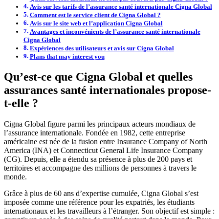
Avis sur les tarifs de l’assurance santé internationale Cigna Global
Comment est le service client de Cigna Global ?
Avis sur le site web et l’application Cigna Global
Avantages et inconvénients de l’assurance santé internationale
Cigna Global
Expériences des utilisateurs et avis sur Cigna Global
Plans that may interest you
Qu’est-ce que Cigna Global et quelles
assurances santé internationales propose-
t-elle ?
Cigna Global figure parmi les principaux acteurs mondiaux de
l’assurance internationale. Fondée en 1982, cette entreprise
américaine est née de la fusion entre Insurance Company of North
America (INA) et Connecticut General Life Insurance Company
(CG). Depuis, elle a étendu sa présence à plus de 200 pays et
territoires et accompagne des millions de personnes à travers le
monde.
Grâce à plus de 60 ans d’expertise cumulée, Cigna Global s’est
imposée comme une référence pour les expatriés, les étudiants
internationaux et les travailleurs à l’étranger. Son objectif est simple :