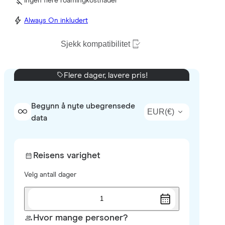
Ingen flere roamingkostnader
Always On inkludert
Sjekk kompatibilitet
Flere dager, lavere pris!
Begynn å nyte ubegrensede
EUR
(
€
)
data
Reisens varighet
Velg antall dager
1
Hvor mange personer?