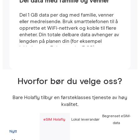
Del data med familie og venner
Del 1 GB data per dag med familie, venner
eller medreisende. Bruk smarttelefonen til å
opprette et WiFi-nettverk og koble til flere
enheter. Din totale delbare data avhenger av
lengden på planen din (for eksempel
inkluderer en 7-dagers plan 7 GB).
Hvorfor bør du velge oss?
Bare Holafly tilbyr en førsteklasses tjeneste av høy
kvalitet.
Begrenset eSIM-
eSIM Holafly
Lokal leverandør
data
Nytt