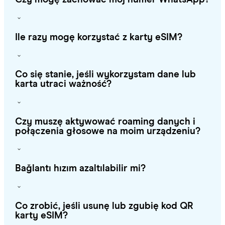
Ile razy mogę korzystać z karty eSIM?
Co się stanie, jeśli wykorzystam dane lub
karta utraci ważność?
Czy muszę aktywować roaming danych i
połączenia głosowe na moim urządzeniu?
Bağlantı hızım azaltılabilir mi?
Co zrobić, jeśli usunę lub zgubię kod QR
karty eSIM?