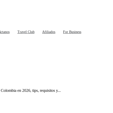
áctanos
Travel Club
Afiliados
For Business
Colombia en 2026, tips, requisitos y...