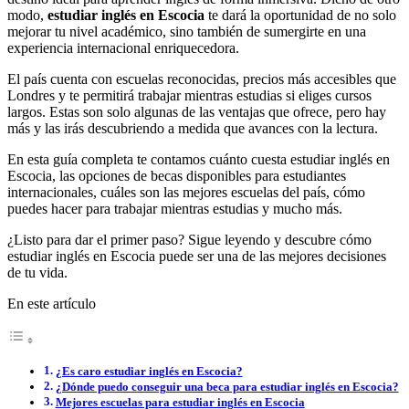
modo,
estudiar inglés en Escocia
te dará la oportunidad de no solo
mejorar tu nivel académico, sino también de sumergirte en una
experiencia internacional enriquecedora.
El país cuenta con escuelas reconocidas, precios más accesibles que
Londres y te permitirá trabajar mientras estudias si eliges cursos
largos. Estas son solo algunas de las ventajas que ofrece, pero hay
más y las irás descubriendo a medida que avances con la lectura.
En esta guía completa te contamos cuánto cuesta estudiar inglés en
Escocia, las opciones de becas disponibles para estudiantes
internacionales, cuáles son las mejores escuelas del país, cómo
puedes hacer para trabajar mientras estudias y mucho más.
¿Listo para dar el primer paso? Sigue leyendo y descubre cómo
estudiar inglés en Escocia puede ser una de las mejores decisiones
de tu vida.
En este artículo
¿Es caro estudiar inglés en Escocia?
¿Dónde puedo conseguir una beca para estudiar inglés en Escocia?
Mejores escuelas para estudiar inglés en Escocia