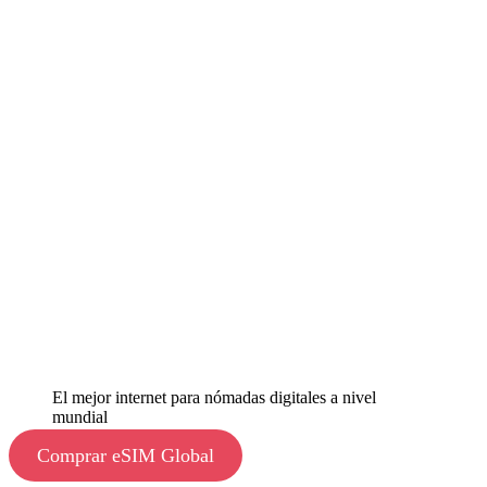
El mejor internet para nómadas digitales a nivel
mundial
Comprar eSIM Global