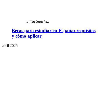
Silvia Sánchez
Becas para estudiar en España: requisitos
y cómo aplicar
abril 2025