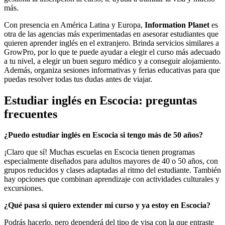
más.
Con presencia en América Latina y Europa,
Information Planet
es
otra de las agencias más experimentadas en asesorar estudiantes que
quieren aprender inglés en el extranjero. Brinda servicios similares a
GrowPro, por lo que te puede ayudar a elegir el curso más adecuado
a tu nivel, a elegir un buen seguro médico y a conseguir alojamiento.
Además, organiza sesiones informativas y ferias educativas para que
puedas resolver todas tus dudas antes de viajar.
Estudiar inglés en Escocia: preguntas
frecuentes
¿Puedo estudiar inglés en Escocia si tengo más de 50 años?
¡Claro que sí! Muchas escuelas en Escocia tienen programas
especialmente diseñados para adultos mayores de 40 o 50 años, con
grupos reducidos y clases adaptadas al ritmo del estudiante. También
hay opciones que combinan aprendizaje con actividades culturales y
excursiones.
¿Qué pasa si quiero extender mi curso y ya estoy en Escocia?
Podrás hacerlo, pero dependerá del tipo de visa con la que entraste