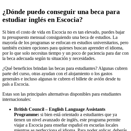
¿Dónde puedo conseguir una beca para
estudiar inglés en Escocia?
Si bien el costo de vida en Escocia no es tan elevado, puedes bajar
tu presupuesto mensual consiguiendo una beca de estudios. La
mayoría de los programas se enfocan en estudios universitarios, pero
también existen opciones para quienes buscan aprender el idioma,
por lo que solo necesitas tiempo y un poco de paciencia para dar con
la beca adecuada según tu situación y necesidades.
¿Qué beneficios brindan las becas para estudiantes? Algunas cubren
parte del curso, otras ayudan con el alojamiento o los gastos
generales e incluso algunas te cubren el billete de avión desde tu
país a Escocia.
Estas son las principales alternativas disponibles para estudiantes
internacionales:
British Council – English Language Assistants
Programme:
si bien está orientado a estudiantes que ya
tienen un nivel avanzado de inglés, este programa permite
viajar a Escocia para enseñar español en escuelas locales
mientras se perfecciona el idioma. Para poder aplicar, deberás