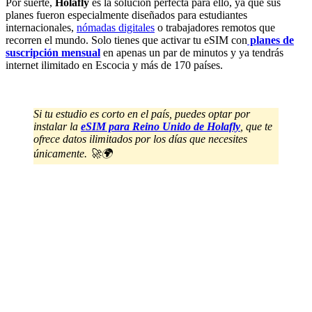
Por suerte,
Holafly
es la solución perfecta para ello, ya que sus
planes fueron especialmente diseñados para estudiantes
internacionales,
nómadas digitales
o trabajadores remotos que
recorren el mundo. Solo tienes que activar tu eSIM con
planes de
suscripción mensual
en apenas un par de minutos y ya tendrás
internet ilimitado en Escocia y más de 170 países.
Si tu estudio es corto en el país, puedes optar por
instalar la
eSIM para Reino Unido de Holafly
, que te
ofrece datos ilimitados por los días que necesites
únicamente. 🚀🌍