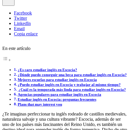
Facebook
Twitter
LinkedIn
Email
Copia enlace
En este artículo
¿Es caro estudiar inglés en Escocia?
¿Dónde puedo conseguir una beca para estudiar inglés en Escocia?
Mejores escuelas para estudiar inglés en Escocia
¿Puedo estudiar inglés en Escocia y trabajar al mismo tiempo?
¿Cuál es la temporada más linda para estudiar inglés en Escocia?
Agencias populares para estudiar inglés en Escocia
Estudiar inglés en Escocia: preguntas frecuentes
Plans that may interest you
¿Te imaginas perfeccionar tu inglés rodeado de castillos medievales,
naturaleza salvaje y una cultura vibrante? Escocia, además de ser
uno de los países más fascinantes del Reino Unido, es también un
destino ideal para aprender inglés de forma inmersiva. Dicho de otro