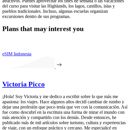
atractivos. Puedes aprovechar los fines de semana o las vacaciones
del curso para visitar las Highlands, los lagos, castillos, islas y
pueblos tradicionales. Incluso, algunas escuelas organizan
excursiones dentro de sus programas.
Plans that may interest you
eSIM Indonesia
Victoria Picco
¡Hola! Soy Victoria y me dedico a escribir sobre lo que más me
apasiona: los viajes. Hace algunos años decidí cambiar de rumbo y
dejar una profesión que poco tenía que ver con la comunicación. Así
fue como descubrí en la escritura una forma de mirar el mundo con
más atención y compartirlo con los demás. Desde entonces, he
publicado más de mil artículos sobre turismo, cultura y experiencias
de viaje, con un enfoque práctico y cercano. Me especialicé en