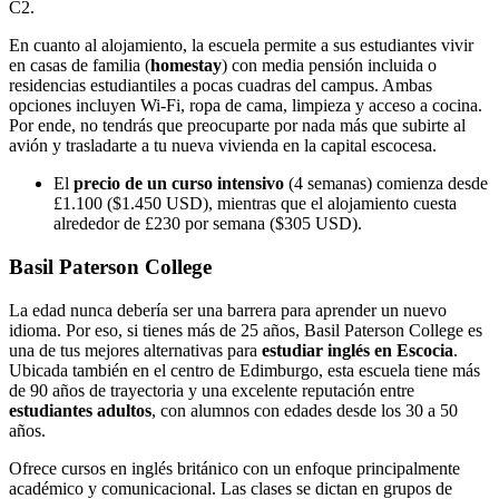
C2.
En cuanto al alojamiento, la escuela permite a sus estudiantes vivir
en casas de familia (
homestay
) con media pensión incluida o
residencias estudiantiles a pocas cuadras del campus. Ambas
opciones incluyen Wi-Fi, ropa de cama, limpieza y acceso a cocina.
Por ende, no tendrás que preocuparte por nada más que subirte al
avión y trasladarte a tu nueva vivienda en la capital escocesa.
El
precio de un curso intensivo
(4 semanas) comienza desde
£1.100 ($1.450 USD), mientras que el alojamiento cuesta
alrededor de £230 por semana ($305 USD).
Basil Paterson College
La edad nunca debería ser una barrera para aprender un nuevo
idioma. Por eso, si tienes más de 25 años, Basil Paterson College es
una de tus mejores alternativas para
estudiar inglés en Escocia
.
Ubicada también en el centro de Edimburgo, esta escuela tiene más
de 90 años de trayectoria y una excelente reputación entre
estudiantes adultos
, con alumnos con edades desde los 30 a 50
años.
Ofrece cursos en inglés británico con un enfoque principalmente
académico y comunicacional. Las clases se dictan en grupos de