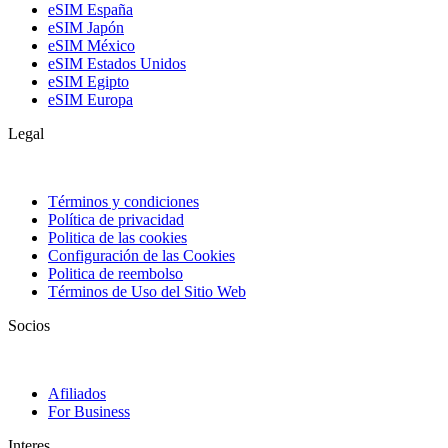
eSIM España
eSIM Japón
eSIM México
eSIM Estados Unidos
eSIM Egipto
eSIM Europa
Legal
Términos y condiciones
Política de privacidad
Politica de las cookies
Configuración de las Cookies
Politica de reembolso
Términos de Uso del Sitio Web
Socios
Afiliados
For Business
Interes