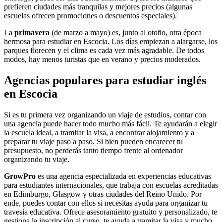
prefieren ciudades más tranquilas y mejores precios (algunas
escuelas ofrecen promociones o descuentos especiales).
La
primavera
(de marzo a mayo)
es, junto al otoño, otra época
hermosa para estudiar en Escocia. Los días empiezan a alargarse, los
parques florecen y el clima es cada vez más agradable. De todos
modos, hay menos turistas que en verano y precios moderados.
Agencias populares para estudiar inglés
en Escocia
Si es tu primera vez organizando un viaje de estudios, contar con
una agencia puede hacer todo mucho más fácil. Te ayudarán a elegir
la escuela ideal, a tramitar la visa, a encontrar alojamiento y a
preparar tu viaje paso a paso. Si bien pueden encarecer tu
presupuesto, no perderás tanto tiempo frente al ordenador
organizando tu viaje.
GrowPro
es una agencia especializada en experiencias educativas
para estudiantes internacionales, que trabaja con escuelas acreditadas
en Edimburgo, Glasgow y otras ciudades del Reino Unido. Por
ende, puedes contar con ellos si necesitas ayuda para organizar tu
travesía educativa. Ofrece asesoramiento gratuito y personalizado, te
gestiona la inscripción al curso, te ayuda a tramitar la visa y mucho