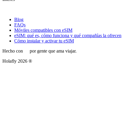
Blog
FAQs
Móviles compatibles con eSIM
eSIM: qué es, cómo funciona y qué compañías la ofrecen
Cómo instalar y activar tu eSIM
Hecho con
por gente que ama viajar.
Holafly 2026 ®