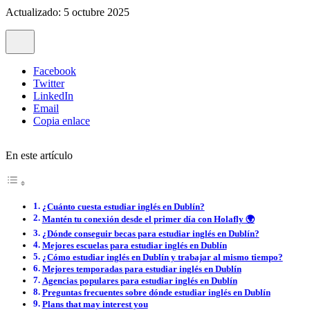
Actualizado: 5 octubre 2025
Facebook
Twitter
LinkedIn
Email
Copia enlace
En este artículo
¿Cuánto cuesta estudiar inglés en Dublín?
Mantén tu conexión desde el primer día con Holafly 🌍
¿Dónde conseguir becas para estudiar inglés en Dublín?
Mejores escuelas para estudiar inglés en Dublín
¿Cómo estudiar inglés en Dublín y trabajar al mismo tiempo?
Mejores temporadas para estudiar inglés en Dublín
Agencias populares para estudiar inglés en Dublín
Preguntas frecuentes sobre dónde estudiar inglés en Dublín
Plans that may interest you