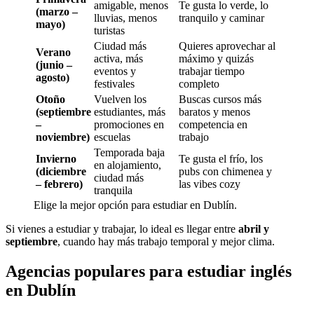
amigable, menos
Te gusta lo verde, lo
(marzo –
lluvias, menos
tranquilo y caminar
mayo)
turistas
Ciudad más
Quieres aprovechar al
Verano
activa, más
máximo y quizás
(junio –
eventos y
trabajar tiempo
agosto)
festivales
completo
Otoño
Vuelven los
Buscas cursos más
(septiembre
estudiantes, más
baratos y menos
–
promociones en
competencia en
noviembre)
escuelas
trabajo
Temporada baja
Invierno
Te gusta el frío, los
en alojamiento,
(diciembre
pubs con chimenea y
ciudad más
– febrero)
las vibes cozy
tranquila
Elige la mejor opción para estudiar en Dublín.
Si vienes a estudiar y trabajar, lo ideal es llegar entre
abril y
septiembre
, cuando hay más trabajo temporal y mejor clima.
Agencias populares para estudiar inglés
en Dublín