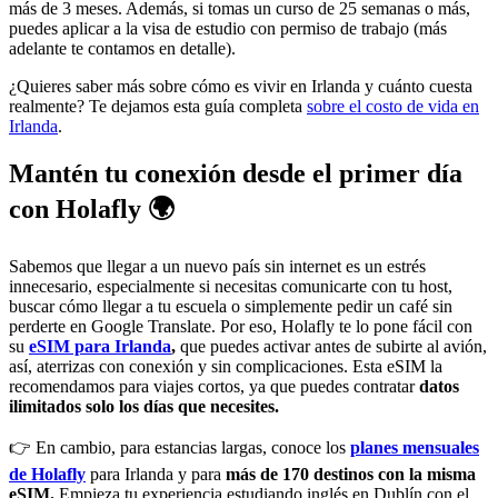
más de 3 meses. Además, si tomas un curso de 25 semanas o más,
puedes aplicar a la visa de estudio con permiso de trabajo (más
adelante te contamos en detalle).
¿Quieres saber más sobre cómo es vivir en Irlanda y cuánto cuesta
realmente? Te dejamos esta guía completa
sobre el costo de vida en
Irlanda
.
Mantén tu conexión desde el primer día
con Holafly 🌍
Sabemos que llegar a un nuevo país sin internet es un estrés
innecesario, especialmente si necesitas comunicarte con tu host,
buscar cómo llegar a tu escuela o simplemente pedir un café sin
perderte en Google Translate. Por eso, Holafly te lo pone fácil con
su
eSIM para Irlanda
,
que puedes activar antes de subirte al avión,
así, aterrizas con conexión y sin complicaciones. Esta eSIM la
recomendamos para viajes cortos, ya que puedes contratar
datos
ilimitados solo los días que necesites.
👉 En cambio, para estancias largas, conoce los
planes mensuales
de Holafly
para Irlanda y para
más de 170 destinos con la misma
eSIM.
Empieza tu experiencia estudiando inglés en Dublín con el