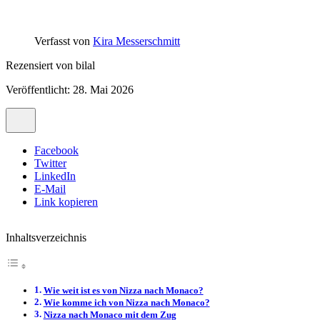
Verfasst von
Kira Messerschmitt
Rezensiert von
bilal
Veröffentlicht: 28. Mai 2026
Facebook
Twitter
LinkedIn
E-Mail
Link kopieren
Inhaltsverzeichnis
Wie weit ist es von Nizza nach Monaco?
Wie komme ich von Nizza nach Monaco?
Nizza nach Monaco mit dem Zug