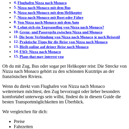
Flughafen Nizza nach Monaco
Nizza nach Monaco mit dem Bus
Nizza nach Monaco mit dem Helikopter
Nizza nach Monaco mit Boot oder Fähre
Von Nizza nach Monaco mit dem Auto
Lohnt sich ein Tagesausflug von Nizza nach Monaco?
Grenz- und Passregeln zwischen Nizza und Monaco
Die beste Verbindung von Nizza nach Monaco je nach Reisestil
Praktische Tipps für die Reise von Nizza nach Monaco
Bleib online auf deiner Reise nach Monaco
FAQ: Nizza nach Monaco
Plans that may interest you
Ob du mit Zug, Bus oder sogar per Helikopter reist: Die Strecke von
Nizza nach Monaco gehört zu den schönsten Kurztrips an der
französischen Riviera.
Wenn du direkt vom Flughafen von Nizza nach Monaco
weiterreisen möchtest, den Zug bevorzugst oder lieber besonders
komfortabel unterwegs sein willst, findest du in diesem Guide die
besten Transportmöglichkeiten im Überblick.
Wir vergleichen für dich:
Preise
Fahrzeiten