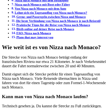
Nizza nach Monaco mit dem Helikopter
Nizza nach Monaco mit Boot oder Fähre
Von Nizza nach Monaco mit dem Auto
Lohnt sich ein Tagesausflug von Nizza nach Monaco?
Grenz- und Passregeln zwischen Nizza und Monaco
Die beste Verbindung von Nizza nach Monaco je nach Reisestil
Praktische Tipps für die Reise von Nizza nach Monaco
Bleib online auf deiner Reise nach Monaco
FAQ: Nizza nach Monaco
Plans that may interest you
Wie weit ist es von Nizza nach Monaco?
Die Strecke von Nizza nach Monaco beträgt entlang der
französischen Riviera nur etwa 21 Kilometer. Je nach Verkehrsmittel
dauert die Fahrt normalerweise zwischen 20 und 40 Minuten.
Damit eignet sich die Strecke perfekt für einen Tagesausflug von
Nizza nach Monaco. Viele Reisende übernachten in Nizza und
fahren von dort für einen Tagestrip oder zum Formel-1-Wochenende
nach Monaco.
Kann man von Nizza nach Monaco laufen?
Technisch gesehen ja. Du kannst die Strecke zu Fuß zurücklegen.