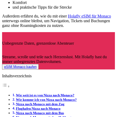
Komfort
und praktische Tipps für die Strecke
Außerdem erfährst du, wie du mit einer
Holafly eSIM für Monaco
unterwegs online bleibst, um Navigation, Tickets und Buchungen
ganz ohne Roamingkosten zu nutzen.
Unbegrenzte Daten, grenzenlose Abenteuer
Streame, scrolle und teile nach Herzenslust. Mit Holafly hast du
immer unbegrenztes Datenvolumen.
eSIM Monaco kaufen
Inhaltsverzeichnis
Wie weit ist es von Nizza nach Monaco?
Wie komme ich von Nizza nach Monaco?
Nizza nach Monaco mit dem Zug
Flughafen Nizza nach Monaco
Nizza nach Monaco mit dem Bus