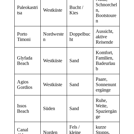
Schnorchel
Paleokastri
Bucht /
Westküste
n,
tsa
Kies
Bootstoure
n
Aussicht,
Porto
Nordweste
Doppelbuc
aktive
Timoni
n
ht
Reisende
Komfort,
Glyfada
Familien,
Westküste
Sand
Beach
Badeurlau
b
Paare,
Agios
Westküste
Sand
Sonnenunt
Gordios
ergänge
Ruhe,
Issos
Weite,
Süden
Sand
Beach
Spaziergän
ge
Fels /
kurze
Canal
Norden
kleine
Stopps,