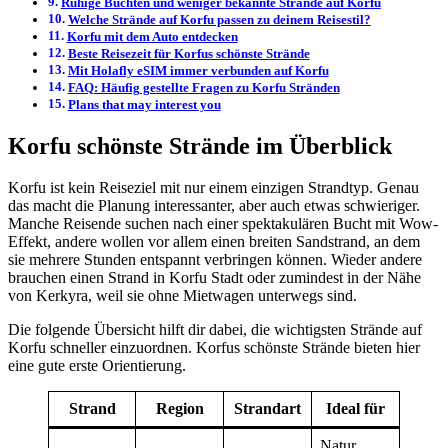
Ruhige Buchten und weniger bekannte Strände auf Korfu
Welche Strände auf Korfu passen zu deinem Reisestil?
Korfu mit dem Auto entdecken
Beste Reisezeit für Korfus schönste Strände
Mit Holafly eSIM immer verbunden auf Korfu
FAQ: Häufig gestellte Fragen zu Korfu Stränden
Plans that may interest you
Korfu schönste Strände im Überblick
Korfu ist kein Reiseziel mit nur einem einzigen Strandtyp. Genau
das macht die Planung interessanter, aber auch etwas schwieriger.
Manche Reisende suchen nach einer spektakulären Bucht mit Wow-
Effekt, andere wollen vor allem einen breiten Sandstrand, an dem
sie mehrere Stunden entspannt verbringen können. Wieder andere
brauchen einen Strand in Korfu Stadt oder zumindest in der Nähe
von Kerkyra, weil sie ohne Mietwagen unterwegs sind.
Die folgende Übersicht hilft dir dabei, die wichtigsten Strände auf
Korfu schneller einzuordnen. Korfus schönste Strände bieten hier
eine gute erste Orientierung.
Strand
Region
Strandart
Ideal für
Natur,