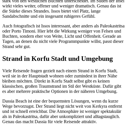
stark von den westlichen Buchten unterscheidet. Im Süden der Insel
wirkt vieles weiter, offener und weniger dramatisch. Genau das ist
die Stärke dieses Strandes. Issos bietet viel Platz, lange
Sandabschnitte und ein insgesamt ruhigeres Gefühl.
Auch fotografisch ist Issos interessant, aber anders als Paleokastritsa
oder Porto Timoni. Hier lebt die Wirkung weniger von Felsen und
Buchten, sondern eher von Weite, Licht und Offenheit. Gerade an
Tagen, an denen du nicht viele Programmpunkte willst, passt dieser
Strand sehr gut.
Strand in Korfu Stadt und Umgebung
Viele Reisende fragen gezielt nach einem Strand in Korfu Stadt,
weil sie in der Hauptstadt wohnen oder zumindest in ihrer Nähe
bleiben möchten. Direkt in Korfu Stadt selbst gibt es keinen
klassischen, großen Traumstrand im Stil der Westküste. Dafür gibt
es aber mehrere praktische Optionen in der näheren Umgebung.
Dassia Beach ist eine der bequemsten Lösungen, wenn du kurze
Wege bevorzugst. Der Strand liegt nicht weit von Kerkyra entfernt
und ist schnell erreichbar. Die Atmosphäre ist weniger spektakulär
als in Paleokastritsa, dafür aber unkompliziert und alltagstauglich.
Genau das macht Dassia für viele Reisende attraktiv.