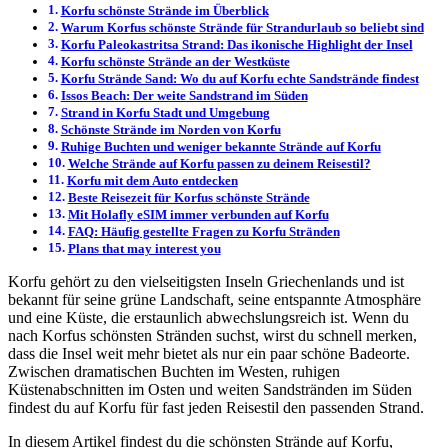
Korfu schönste Strände im Überblick
Warum Korfus schönste Strände für Strandurlaub so beliebt sind
Korfu Paleokastritsa Strand: Das ikonische Highlight der Insel
Korfu schönste Strände an der Westküste
Korfu Strände Sand: Wo du auf Korfu echte Sandstrände findest
Issos Beach: Der weite Sandstrand im Süden
Strand in Korfu Stadt und Umgebung
Schönste Strände im Norden von Korfu
Ruhige Buchten und weniger bekannte Strände auf Korfu
Welche Strände auf Korfu passen zu deinem Reisestil?
Korfu mit dem Auto entdecken
Beste Reisezeit für Korfus schönste Strände
Mit Holafly eSIM immer verbunden auf Korfu
FAQ: Häufig gestellte Fragen zu Korfu Stränden
Plans that may interest you
Korfu gehört zu den vielseitigsten Inseln Griechenlands und ist
bekannt für seine grüne Landschaft, seine entspannte Atmosphäre
und eine Küste, die erstaunlich abwechslungsreich ist. Wenn du
nach Korfus schönsten Stränden suchst, wirst du schnell merken,
dass die Insel weit mehr bietet als nur ein paar schöne Badeorte.
Zwischen dramatischen Buchten im Westen, ruhigen
Küstenabschnitten im Osten und weiten Sandstränden im Süden
findest du auf Korfu für fast jeden Reisestil den passenden Strand.
In diesem Artikel findest du die schönsten Strände auf Korfu,