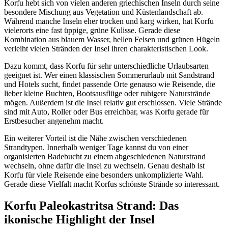
Korfu hebt sich von vielen anderen griechischen Inseln durch seine
besondere Mischung aus Vegetation und Küstenlandschaft ab.
Während manche Inseln eher trocken und karg wirken, hat Korfu
vielerorts eine fast üppige, grüne Kulisse. Gerade diese
Kombination aus blauem Wasser, hellen Felsen und grünen Hügeln
verleiht vielen Stränden der Insel ihren charakteristischen Look.
Dazu kommt, dass Korfu für sehr unterschiedliche Urlaubsarten
geeignet ist. Wer einen klassischen Sommerurlaub mit Sandstrand
und Hotels sucht, findet passende Orte genauso wie Reisende, die
lieber kleine Buchten, Bootsausflüge oder ruhigere Naturstrände
mögen. Außerdem ist die Insel relativ gut erschlossen. Viele Strände
sind mit Auto, Roller oder Bus erreichbar, was Korfu gerade für
Erstbesucher angenehm macht.
Ein weiterer Vorteil ist die Nähe zwischen verschiedenen
Strandtypen. Innerhalb weniger Tage kannst du von einer
organisierten Badebucht zu einem abgeschiedenen Naturstrand
wechseln, ohne dafür die Insel zu wechseln. Genau deshalb ist
Korfu für viele Reisende eine besonders unkomplizierte Wahl.
Gerade diese Vielfalt macht Korfus schönste Strände so interessant.
Korfu Paleokastritsa Strand: Das
ikonische Highlight der Insel