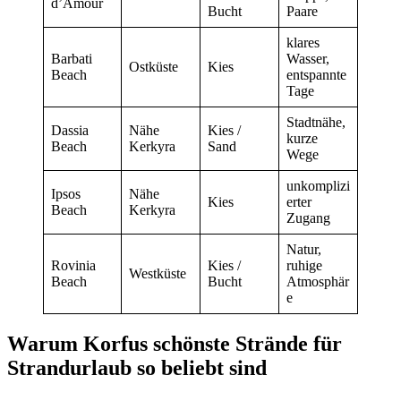
d’Amour
Bucht
Paare
klares
Barbati
Wasser,
Ostküste
Kies
Beach
entspannte
Tage
Stadtnähe,
Dassia
Nähe
Kies /
kurze
Beach
Kerkyra
Sand
Wege
unkomplizi
Ipsos
Nähe
Kies
erter
Beach
Kerkyra
Zugang
Natur,
Rovinia
Kies /
ruhige
Westküste
Beach
Bucht
Atmosphär
e
Warum Korfus schönste Strände für
Strandurlaub so beliebt sind