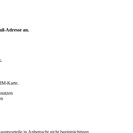
il-Adresse an.
.
SIM-Karte.
 nutzen
en
auptvorteile in Anbetracht nicht beeinträchtigen.