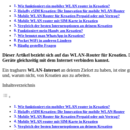
Wie funktioniert ein mobiler WLAN router in Kroatien?
Holafly eSIM Kroatien: Die Innovation für mobile WLAN-Router
Mobile WLAN Router für Kroatien Prepaid oder mit Vertrag?
Mobile WLAN router mit SIM-Karte in Kroatien
Vergleich der besten Internetoptionen an deinem Kroatien
Funktioniert mein Handy am Kroatien?
Wie benutzt man WhatsApp in Kroatien?
Pocket WiFi in anderen Ländern
Häufig gestellte Fragen
Dieser Artikel bezieht sich auf das WLAN-Router für Kroatien.
Geräte gleichzeitig mit dem Internet verbinden kannst.
Ein tragbares
WLAN-Internet
an deienm Zielort zu haben, ist eine g
und, warum nicht, von Kroatien aus zu arbeiten.
Inhaltsverzeichnis
Wie funktioniert ein mobiler WLAN router in Kroatien?
Holafly eSIM Kroatien: Die Innovation für mobile WLAN-Router
Mobile WLAN Router für Kroatien Prepaid oder mit Vertrag?
Mobile WLAN router mit SIM-Karte in Kroatien
Vergleich der besten Internetoptionen an deinem Kroatien