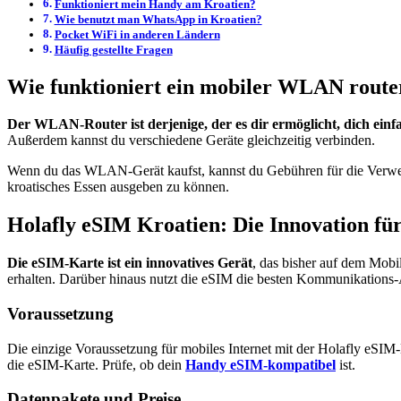
Funktioniert mein Handy am Kroatien?
Wie benutzt man WhatsApp in Kroatien?
Pocket WiFi in anderen Ländern
Häufig gestellte Fragen
Wie funktioniert ein mobiler WLAN route
Der WLAN-Router ist derjenige, der es dir ermöglicht, dich einf
Außerdem kannst du verschiedene Geräte gleichzeitig verbinden.
Wenn du das WLAN-Gerät kaufst, kannst du Gebühren für die Verwend
kroatisches Essen ausgeben zu können.
Holafly eSIM Kroatien: Die Innovation 
Die eSIM-Karte ist ein innovatives Gerät
, das bisher auf dem Mob
erhalten. Darüber hinaus nutzt die eSIM die besten Kommunikations-A
Voraussetzung
Die einzige Voraussetzung für mobiles Internet mit der Holafly eSIM-
die eSIM-Karte. Prüfe, ob dein
Handy eSIM-kompatibel
ist.
Datenpakete und Preise