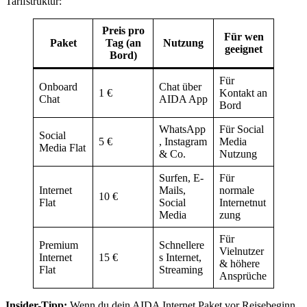
Tarifstruktur:
Preis pro
Für wen
Paket
Tag (an
Nutzung
geeignet
Bord)
Für
Onboard
Chat über
1 €
Kontakt an
Chat
AIDA App
Bord
WhatsApp
Für Social
Social
5 €
, Instagram
Media
Media Flat
& Co.
Nutzung
Surfen, E-
Für
Internet
Mails,
normale
10 €
Flat
Social
Internetnut
Media
zung
Für
Premium
Schnellere
Vielnutzer
Internet
15 €
s Internet,
& höhere
Flat
Streaming
Ansprüche
Insider-Tipp:
Wenn du dein AIDA Internet Paket vor Reisebeginn