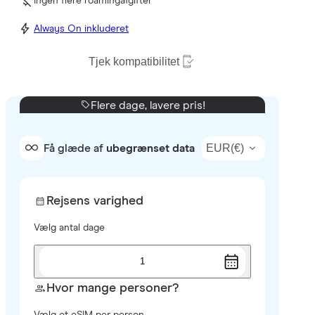
Ingen flere roamingafgifter
Always On inkluderet
Tjek kompatibilitet
Flere dage, lavere pris!
EUR
(
€
)
Få glæde af
ubegrænset data
Rejsens varighed
Vælg antal dage
1
Hvor mange personer?
Vælg et eSIM per person