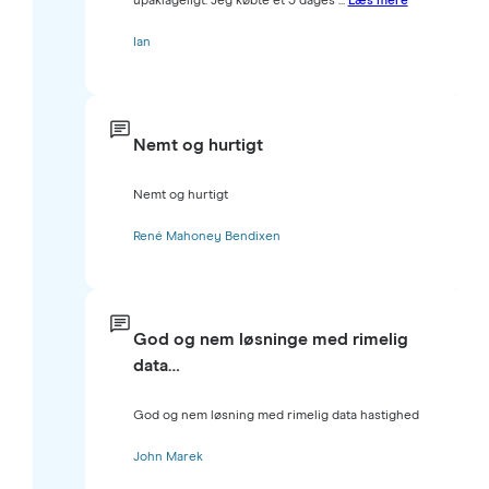
upåklageligt. Jeg købte et 3 dages ...
Læs mere
Ian
Nemt og hurtigt
Nemt og hurtigt
René Mahoney Bendixen
God og nem løsninge med rimelig
data…
God og nem løsning med rimelig data hastighed
John Marek