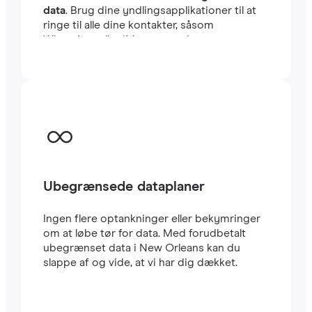
data
. Brug dine yndlingsapplikationer til at
ringe til alle dine kontakter, såsom
WhatsApp eller iMessage, uden
begrænsninger. Du kan beholde dit
sædvanlige lokale SIM-kort til at modtage
vigtige SMS’er og opkald. Dette eSIM til
New Orleans bruger CARRIER-netværket, et
af de hurtigste i landet. Rejse eSIM’er er
meget nemme at konfigurere: Du vil straks
modtage en QR-kode i din e-mail. Scan den
med din mobil, og i løbet af få minutter har
du allerede
højhastigheds-internet
i New
Ubegrænsede dataplaner
Orleans. Det er alt.
Ingen flere optankninger eller bekymringer
om at løbe tør for data. Med forudbetalt
ubegrænset data i New Orleans kan du
slappe af og vide, at vi har dig dækket.