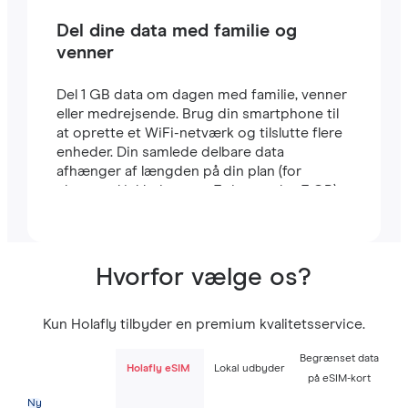
Del dine data med familie og
venner
Del 1 GB data om dagen med familie, venner
eller medrejsende. Brug din smartphone til
at oprette et WiFi-netværk og tilslutte flere
enheder. Din samlede delbare data
afhænger af længden på din plan (for
eksempel inkluderer en 7-dages plan 7 GB).
Hvorfor vælge os?
Kun Holafly tilbyder en premium kvalitetsservice.
Begrænset data
Holafly eSIM
Lokal udbyder
på eSIM-kort
Ny