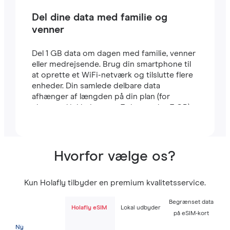
Del dine data med familie og
venner
Del 1 GB data om dagen med familie, venner
eller medrejsende. Brug din smartphone til
at oprette et WiFi-netværk og tilslutte flere
enheder. Din samlede delbare data
afhænger af længden på din plan (for
eksempel inkluderer en 7-dages plan 7 GB).
Hvorfor vælge os?
Kun Holafly tilbyder en premium kvalitetsservice.
Begrænset data
Holafly eSIM
Lokal udbyder
på eSIM-kort
Ny