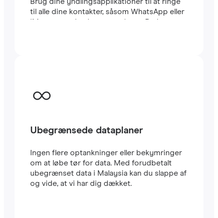
Brug dine yndlingsapplikationer til at ringe
til alle dine kontakter, såsom WhatsApp eller
iMessage, uden begrænsninger. Du kan
beholde dit sædvanlige lokale SIM-kort til at
modtage vigtige SMS’er og opkald. Dette
eSIM til Malaysia bruger CARRIER-
netværket, et af de hurtigste i landet. Rejse
eSIM’er er meget nemme at konfigurere: Du
vil straks modtage en QR-kode i din e-mail.
Scan den med din mobil, og i løbet af få
minutter har du allerede
højhastigheds-
internet
i Malaysia. Det er alt.
Ubegrænsede dataplaner
Ingen flere optankninger eller bekymringer
om at løbe tør for data. Med forudbetalt
ubegrænset data i Malaysia kan du slappe af
og vide, at vi har dig dækket.