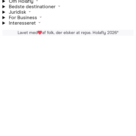
Om Holafly
Bedste destinationer
Juridisk
For Business
Interesseret
Lavet med
af folk, der elsker at rejse. Holafly 2026
®