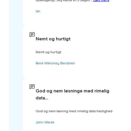
upåklageligt. Jeg købte et 3 dages ...
Læs mere
Ian
Nemt og hurtigt
Nemt og hurtigt
René Mahoney Bendixen
God og nem løsninge med rimelig
data…
God og nem løsning med rimelig data hastighed
John Marek