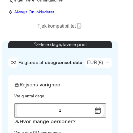
Ingen flere roamingafgifter
Always On inkluderet
Tjek kompatibilitet
Flere dage, lavere pris!
EUR
(
€
)
Få glæde af
ubegrænset data
Rejsens varighed
Vælg antal dage
1
Hvor mange personer?
Vælg et eSIM per person